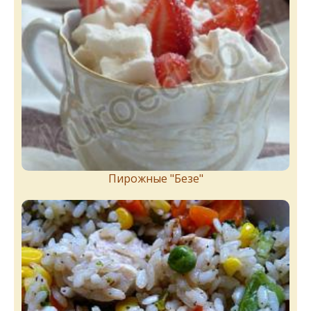
Пирожныe "Бeзe"