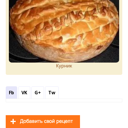
Курник
Fb
VK
G+
Tw