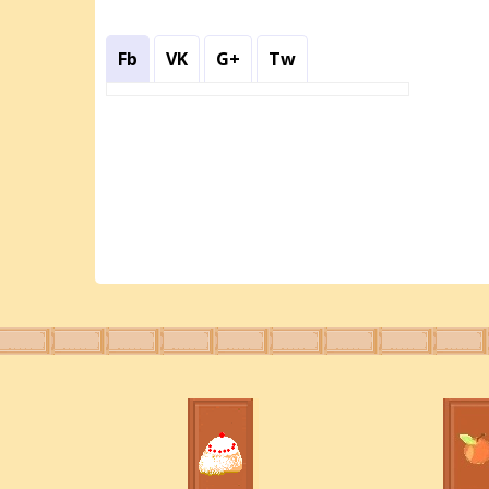
Fb
VK
G+
Tw