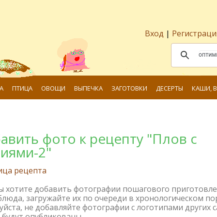
Вход
|
Регистраци
А
ПТИЦА
ОВОЩИ
ВЫПЕЧКА
ЗАГОТОВКИ
ДЕСЕРТЫ
КАШИ, 
авить фото к рецепту "Плов с
иями-2"
ица рецепта
вы хотите добавить фотографии пошагового приготовл
блюда, загружайте их по очереди в хронологическом по
йста, не добавляйте фотографии с логотипами других с
 будут опубликованы.