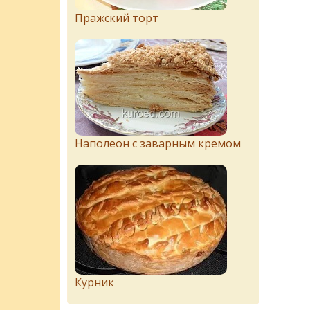
Пражский торт
Наполеон с заварным кремом
Курник