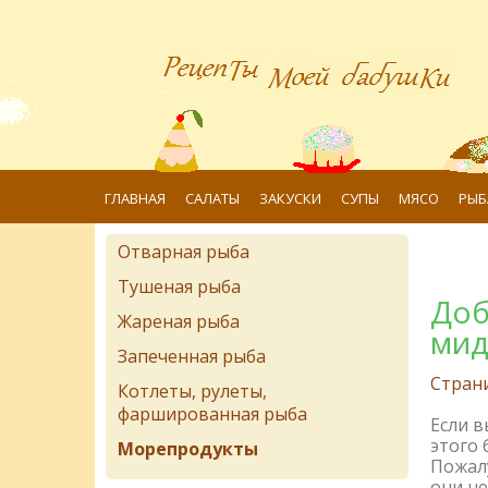
ГЛАВНАЯ
САЛАТЫ
ЗАКУСКИ
СУПЫ
МЯСО
РЫБ
Отварная рыба
Тушеная рыба
Доб
Жареная рыба
мид
Запеченная рыба
Стран
Котлеты, рулеты,
фаршированная рыба
Если 
этого 
Морепродукты
Пожалу
они не