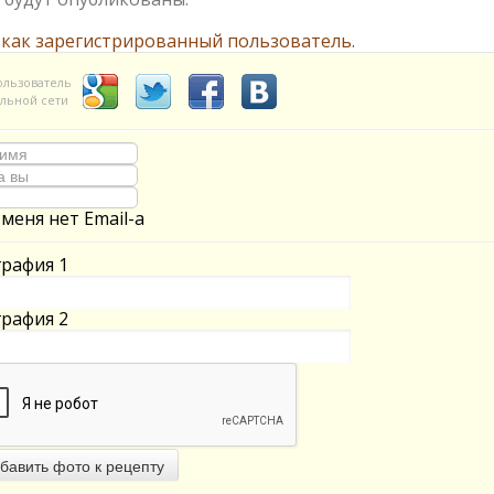
 как зарегистрированный пользователь.
ользователь
льной сети
 меня нет Email-а
рафия 1
рафия 2
бавить фото к рецепту