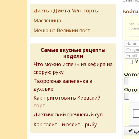
Диеты
Диета №5
Торты
•
•
Войти
Масленица
Как п
социа
Меню на Великий пост
Самые вкусные рецепты
недели
У
Что можно испечь из кефира на
скорую руку
Фотог
Творожная запеканка в
духовке
Фотог
Как приготовить Киевский
торт
Диетический гречневый суп
Как солить и вялить рыбу
До