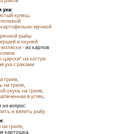
з раков
 уха:
истый кулеш
,
 полевой
 картофельно-мучной
 речной рыбы
 ершей и окуней
-волжски
- из карпов
 сомов
о-царски" на костре
я уха с раками
а гриле
,
 на гриле
,
й окунь на гриле
,
запеченная в углях
,
на вопрос:
лить и вялить рыбу
:
 на гриле
,
я картошка,