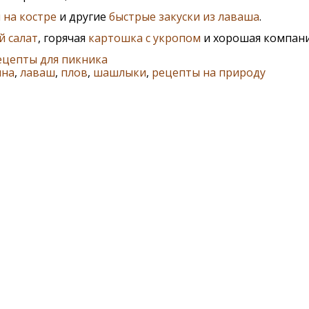
 на костре
и другие
быстрые закуски из лаваша
.
й салат
, горячая
картошка с укропом
и хорошая компани
ецепты для пикника
ина
,
лаваш
,
плов
,
шашлыки
,
рецепты на природу