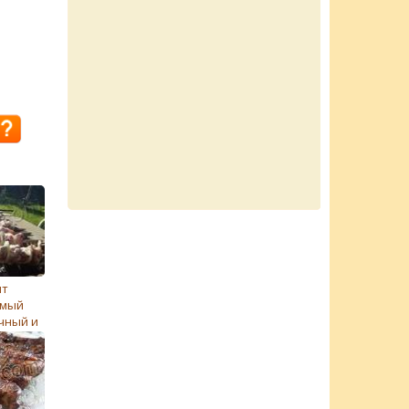
пт
амый
чный и