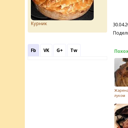
Курник
30.04.
Подели
Fb
VK
G+
Tw
Похо
Жарена
луком