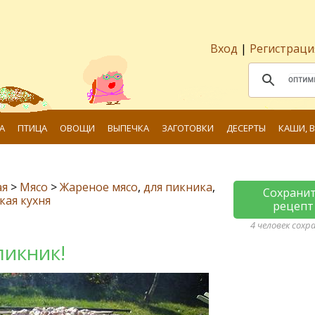
Вход
|
Регистраци
А
ПТИЦА
ОВОЩИ
ВЫПЕЧКА
ЗАГОТОВКИ
ДЕСЕРТЫ
КАШИ, 
ая
>
Мясо
>
Жареное мясо
,
для пикника
,
Сохрани
кая кухня
рецепт
4 человек сохр
пикник!