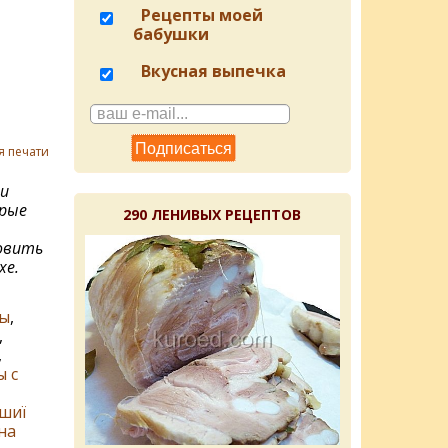
Рецепты моей
бабушки
Вкусная выпечка
я печати
и
орые
290 ЛЕНИВЫХ РЕЦЕПТОВ
овить
хе.
ы
,
,
,
 с
шиї
на