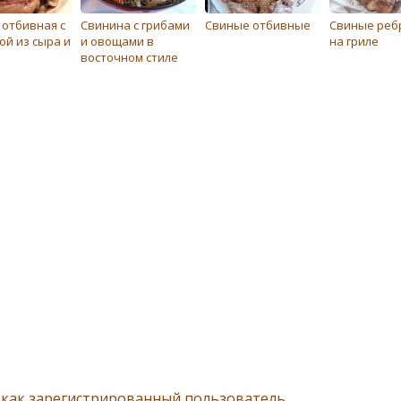
 отбивная с
Свинина с грибами
Свиные отбивные
Свиные ре
ой из сыра и
и овощами в
на гриле
восточном стиле
 как зарегистрированный пользователь.