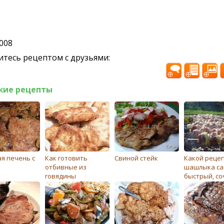
2008
тесь рецептом с друзьями:
жие рецепты
я печень с
Как готовить
Свиной стейк
Какой реце
отбивные из
шашлыка с
говядины
быстрый, со
вкусный