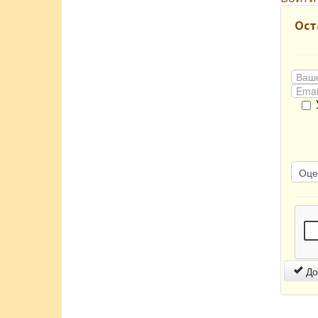
Ост
До