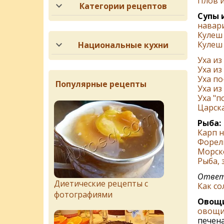
Плов и
Категории рецептов
Супы и
навар
Кулеш
Кулеш
Национальные кухни
Уха из
Уха из
Уха по
Популярные рецепты
Уха из
Уха "п
Царска
Рыба:
Карп н
Форель
Морско
Рыба, 
Ответ 
Диетические рецепты с
Как со
фотографиями
Овощи
овощи
печена