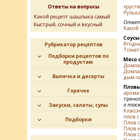
Ответы на вопросы
хруст
Рульк
Какой рецепт шашлыка самый
Ответ 
быстрый, сочный и вкусный
Какой
Соусы
Ягодн
Рубрикатор рецептов
Томат
Подборки рецептов по
Мясо 
продуктам
Домла
Домла
Выпечка и десерты
дым-л
Пловы
Горячее
арома
треног
а такж
Закуски, салаты, супы
Класси
плов 
Подборки
Плов с
Плов 
Плов 