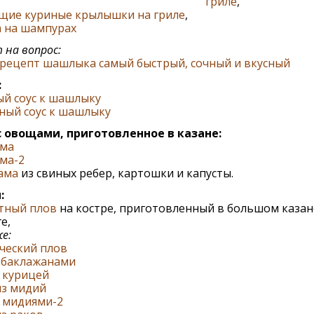
гриле
,
ящие куриные крылышки на гриле
,
а на шампурах
на вопрос:
 рецепт шашлыка самый быстрый, сочный и вкусный
:
ый соус к шашлыку
ный соус к шашлыку
с овощами, приготовленное в казане:
ма
ма-2
ама
из свиных ребер, картошки и капусты.
:
тный плов
на костре, приготовленный в большом казан
е,
е:
ческий плов
с баклажанами
 курицей
из мидий
с мидиями-2