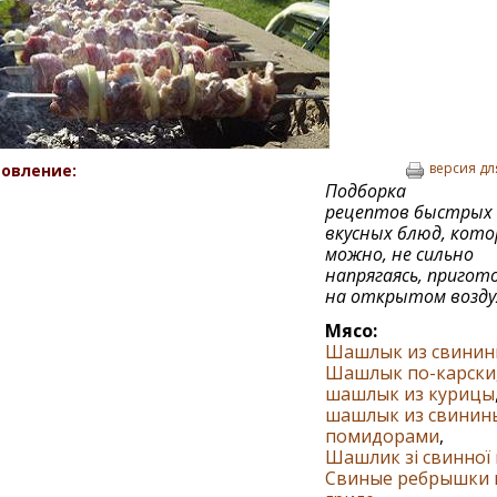
версия дл
овление:
Подборка
рецептов быстрых 
вкусных блюд, кот
можно, не сильно
напрягаясь, пригот
на открытом возду
Мясо:
Шашлык из свинин
Шашлык по-карски
шашлык из курицы
шашлык из свинины
помидорами
,
Шашлик зі свинної 
Свиные ребрышки 