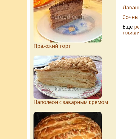
Лаваш
Сочны
Еще
р
говяд
Пражский торт
Наполеон с заварным кремом