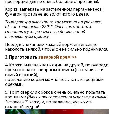
пропорции для не очень большого противня).
Коржи выпекать на застеленном пергаментной
бумагой противне до золотистого цвета.
Температура выпекания, как указано на упаковке,
обычно это около
220°
С. Очень важно корж
ставить в уже разогретую до указанной
температуры духовку.
Перед выпеканием каждый корж интенсивно
наколоть вилкой, чтобы он не сильно поднимался.
3
.
Приготовить
заварной крем >>
4. Коржи выкладывать один на другой, по очереди
промазывая их заварным кремом (в том числе и
самый верхний),
по желанию коржи можно посыпать и грецкими
орехами.
5. Торт сверху и с боков очень обильно посыпать
крошками
(для их приготовления используем самый
"загорелый" корж)
и, по желанию, чуть-чуть,
сахарной пудрой.