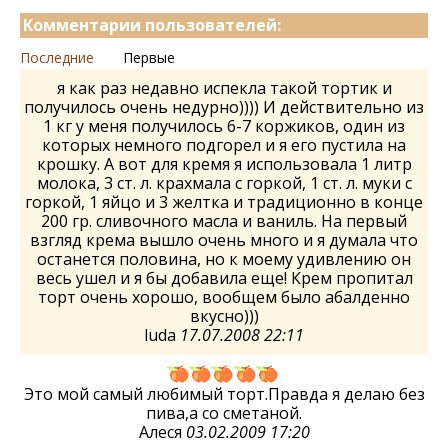
Комментарии пользователей:
Последние
Первые
я как раз недавно испекла такой тортик и
получилось очень недурно)))) И действительно из
1 кг у меня получилось 6-7 коржиков, один из
которых немного подгорел и я его пустила на
крошку. А вот для кремя я использовала 1 литр
молока, 3 ст. л. крахмала с горкой, 1 ст. л. муки с
горкой, 1 яйцо и 3 желтка и традиционно в конце
200 гр. сливочного масла и ваниль. На первый
взгляд крема вышло очень много и я думала что
останется половина, но к моему удивлению он
весь ушел и я бы добавила еще! Крем пропитал
торт очень хорошо, вообщем было абалденно
вкусно)))
luda
17.07.2008 22:11
Это мой самый любимый торт.Правда я делаю без
пива,а со сметаной.
Алеся
03.02.2009 17:20