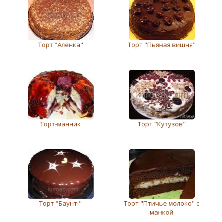
Торт "Алёнка"
Торт "Пьяная вишня"
Торт-манник
Торт "Кутузов"
Торт "Баунті"
Торт "Птичье молоко" с
манкой