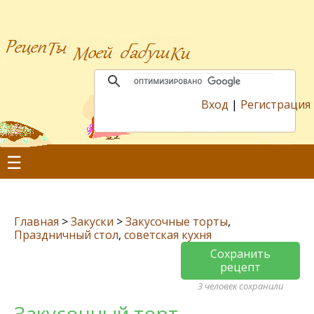
Вход
|
Регистрация
☰
Главная
>
Закуски
>
Закусочные торты
,
Праздничный стол
,
советская кухня
Сохранить
рецепт
3 человек сохранили
Закусочный торт