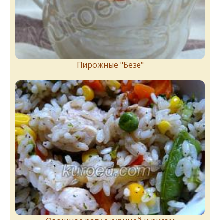
Пирожныe "Бeзe"