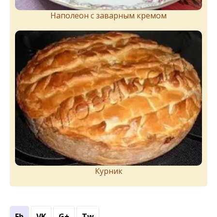
Наполеон с заварным кремом
Курник
Fb
VK
G+
Tw