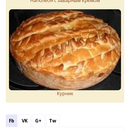
Наполеон с заварным кремом
Курник
Fb
VK
G+
Tw