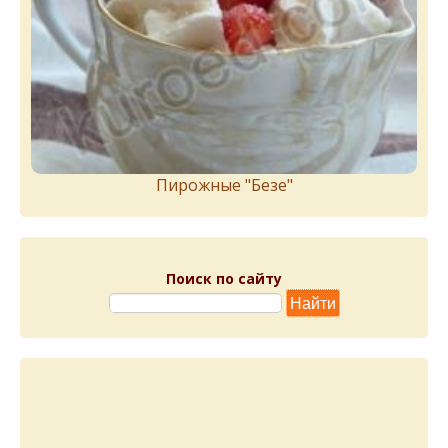
Пирожныe "Бeзe"
Поиск по сайту