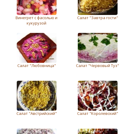
Винегрет с фасолью и
Салат "Завтра гости"
кукурузой
Салат "Любовница"
Салат "Червовый Туз"
Салат "Австрийский"
Салат "Королeвский"