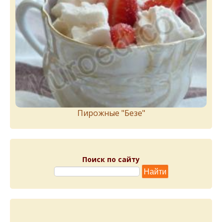
Пирожныe "Бeзe"
Поиск по сайту