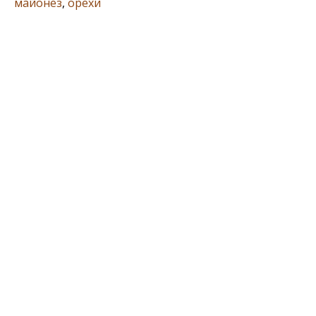
майонез
,
орехи