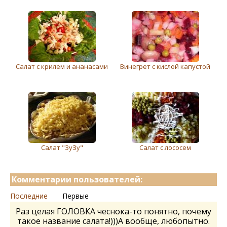
Салат с крилем и ананасами
Винегрет с кислой капустой
Салат "ЗуЗу"
Салат с лососем
Комментарии пользователей:
Последние
Первые
Раз целая ГОЛОВКА чеснока-то понятно, почему
такое название салата!)))А вообще, любопытно.