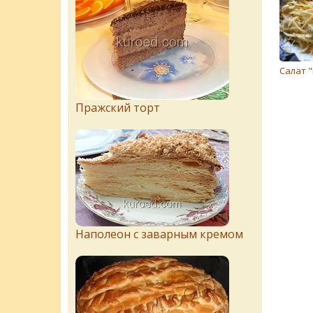
Салат 
Пражский торт
Наполеон с заварным кремом