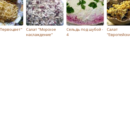
"Первоцвет"
Салат "Морское
Сельдь под шубой -
Салат
наслаждение"
4
"Европейск