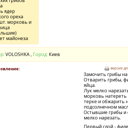
ухих грибов
а
ть ядер
кого ореха
шт. морковь и
вица
ольшие)
кет майонеза
р:
VOLOSHKA ,
Город:
Киев
версия дл
овление:
Замочить грибы на
Отварить грибы, ф
яйца.
Лук мелко нарезать
морковь натереть 
терке и обжарить 
подсолнечном масл
Остывшие грибы и 
мелко нарезать.
Первый слой - филе