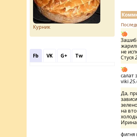
Комме
Послед
Курник
Зашиби
жарили
не исп
Fb
VK
G+
Tw
Стуся
салат 
viki
25.
Да, пр
зависи
зелено
на вто
холоди
Ирин
фигня 