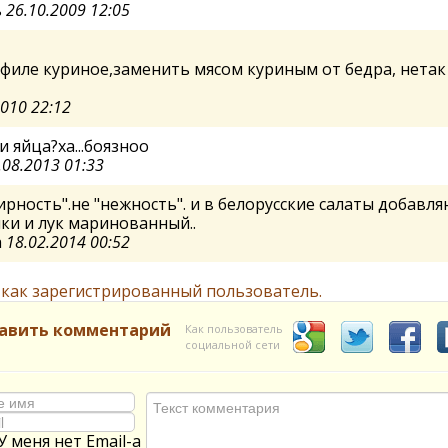
ь
26.10.2009 12:05
филе куриное,заменить мясом куриным от бедра, нетак
2010 22:12
и яйца?ха...боязноо
.08.2013 01:33
ирность".не "нежность". и в белорусские салаты добавл
ки и лук маринованный..
а
18.02.2014 00:52
 как зарегистрированный пользователь.
авить комментарий
Как пользователь
социальной сети
У меня нет Email-а