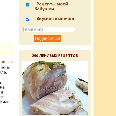
Рецепты моей
бабушки
Вкусная выпечка
290 ЛЕНИВЫХ РЕЦЕПТОВ
я печати
 ночь.
иле,
,
на
на
е.
филе
,