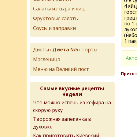
6-8 с
4 яйц
Салаты из сыра и яиц
горс
грец
Фруктовые салаты
по 1 
Соусы и заправки
луко
(неб
1 па
Диеты
Диета №5
Торты
•
•
Авто
Масленица
Меню на Великий пост
Пригот
Самые вкусные рецепты
недели
Что можно испечь из кефира на
скорую руку
Творожная запеканка в
духовке
Как приготовить Киевский