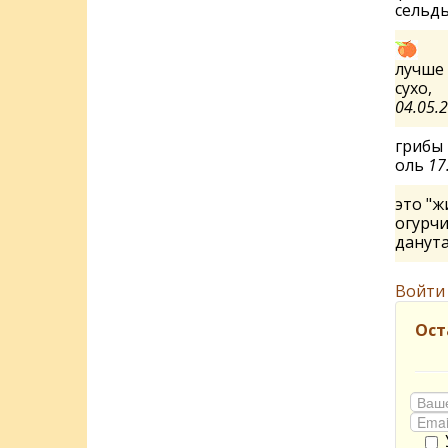
сельд
лучше 
сухо,
04.05.
грибы 
оль
17
это "ж
огурчи
данут
Войти
Ост