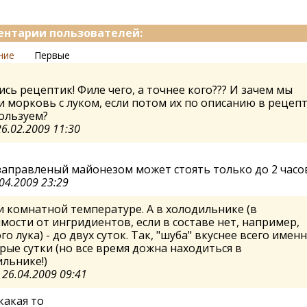
нтарии пользователей:
ние
Первые
сь рецептик! Филе чего, а точнее кого??? И зачем мы
 морковь с луком, если потом их по описанию в рецеп
ользуем?
26.02.2009 11:30
заправленый майонезом может стоять только до 2 часов 
04.2009 23:29
и комнатной температуре. А в холодильнике (в
мости от ингридиентов, если в составе нет, например,
го лука) - до двух суток. Так, "шуба" вкуснее всего имен
рые сутки (но все время дожна находиться в
льнике!)
а
26.04.2009 09:41
какая то