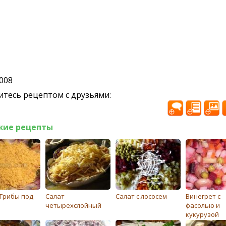
2008
тесь рецептом с друзьями:
жие рецепты
"Грибы под
Салат
Салат с лососем
Винегрет с
четырехслойный
фасолью и
кукурузой