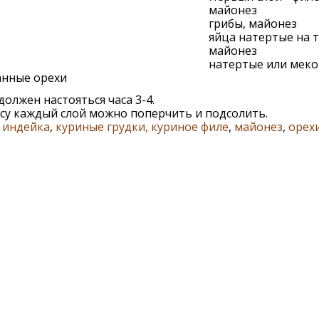
майонез
грибы, майонез
яйца натертые на т
майонез
натертые или меко
анные орехи
должен настояться часа 3-4.
су каждый слой можно поперчить и подсолить.
,
индейка
,
куриные грудки, куриное филе
,
майонез
,
орех