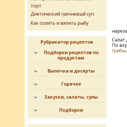
торт
Диетический гречневый суп
Как солить и вялить рыбу
нарез
Салат 
Рубрикатор рецептов
По вку
грибы
Подборки рецептов по
продуктам
Выпечка и десерты
Горячее
Закуски, салаты, супы
Подборки