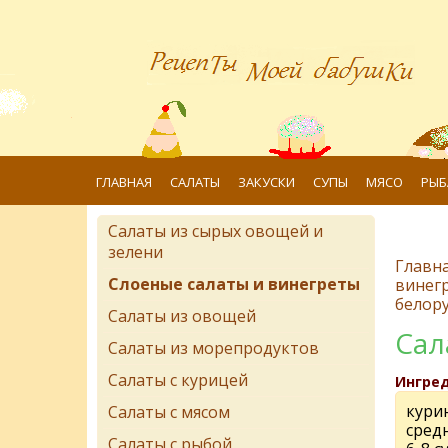
ГЛАВНАЯ
САЛАТЫ
ЗАКУСКИ
СУПЫ
МЯСО
РЫБ
Салаты из сырых овощей и
зелени
Главн
Слоеные салаты и винегреты
винег
белору
Салаты из овощей
Сал
Салаты из морепродуктов
Салаты с курицей
Ингре
кури
Салаты с мясом
сред
Салаты с рыбой