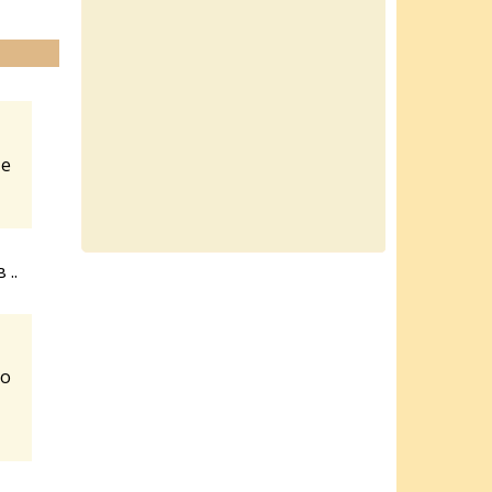
те
..
но