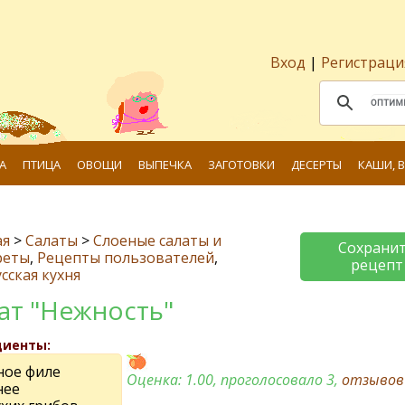
Вход
|
Регистраци
А
ПТИЦА
ОВОЩИ
ВЫПЕЧКА
ЗАГОТОВКИ
ДЕСЕРТЫ
КАШИ, 
ая
>
Салаты
>
Слоеные салаты и
Сохрани
реты
,
Рецепты пользователей
,
рецепт
сская кухня
ат "Нежность"
диенты:
ное филе
Оценка:
1.00
, проголосовало 3,
отзыво
нее