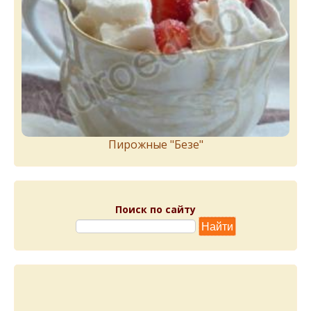
Пирожныe "Бeзe"
Поиск по сайту