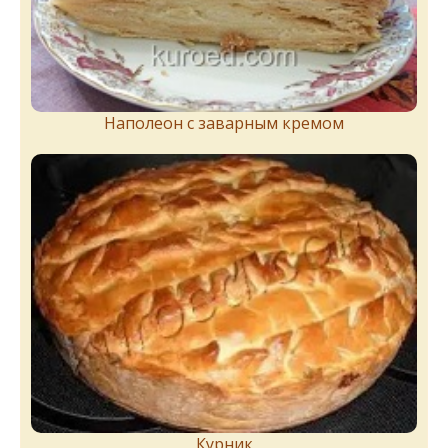
Наполеон с заварным кремом
Курник