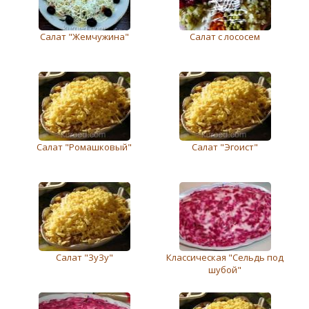
Салат "Жемчужина"
Салат с лососем
Салат "Ромашковый"
Салат "Эгоист"
Салат "ЗуЗу"
Классическая "Сельдь под
шубой"