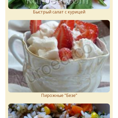
Быстрый салат с курицей
Пирожныe "Бeзe"