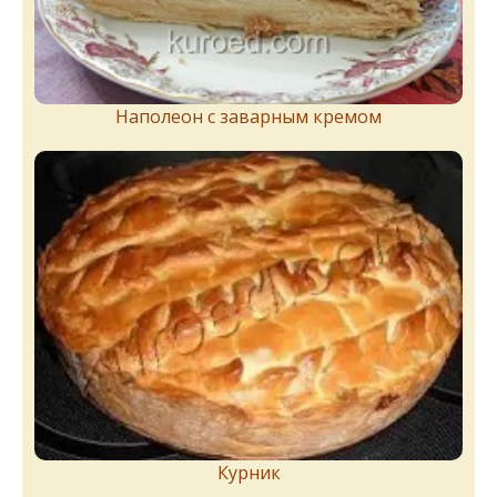
Наполеон с заварным кремом
Курник