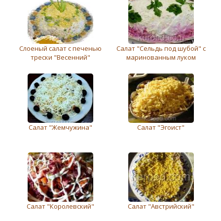
Слоеный салат с печенью
Салат "Сельдь под шубой" с
трески "Весенний"
маринованным луком
Салат "Жемчужина"
Салат "Эгоист"
Салат "Королeвский"
Салат "Австрийский"