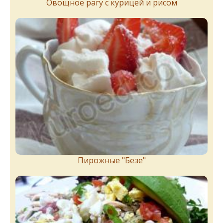
Овощное рагу с курицей и рисом
Пирожныe "Бeзe"