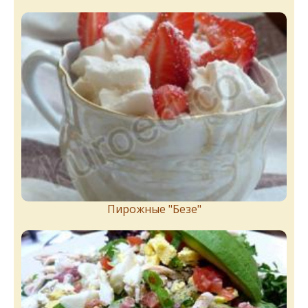
Пирожныe "Бeзe"