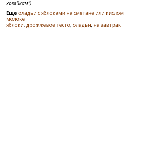
хозяйкам")
Еще
оладьи с яблоками на сметане или кислом
молоке
яблоки
,
дрожжевое тесто
,
оладьи
,
на завтрак