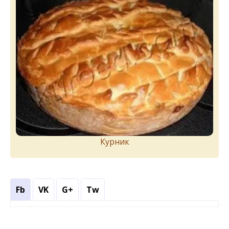
Курник
Fb
VK
G+
Tw