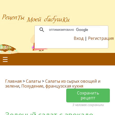
Вход
|
Регистрация
☰
Главная
>
Салаты
>
Салаты из сырых овощей и
зелени
,
Похудение
,
французская кухня
Сохранить
рецепт
3 человек сохранили
Зеленый салат с авокадо