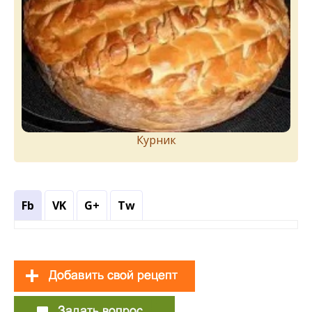
Курник
Fb
VK
G+
Tw