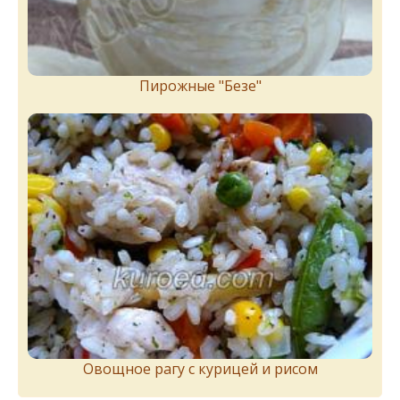
Пирожныe "Бeзe"
Овощное рагу с курицей и рисом