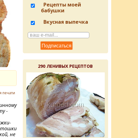
Рецепты моей
бабушки
Вкусная выпечка
290 ЛЕНИВЫХ РЕЦЕПТОВ
я печати
ринному
у -
жки-
артошки
ой, не