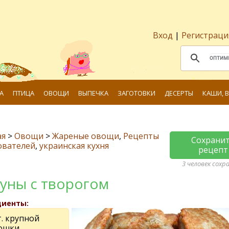
Вход
|
Регистраци
А
ПТИЦА
ОВОЩИ
ВЫПЕЧКА
ЗАГОТОВКИ
ДЕСЕРТЫ
КАШИ, 
ая
>
Овощи
>
Жареные овощи
,
Рецепты
Сохрани
ователей
,
украинская кухня
рецепт
3 человек сохр
уны с творогом
диенты:
. крупной
ошки