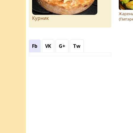
Жарены
Курник
(Пипэре
Fb
VK
G+
Tw