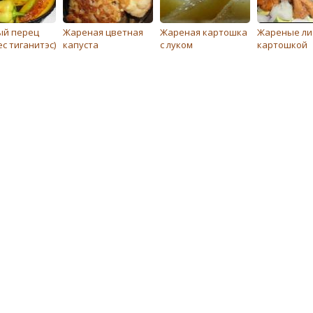
й перец
Жареная цветная
Жареная картошка
Жареные ли
с тиганитэс)
капуста
с луком
картошкой