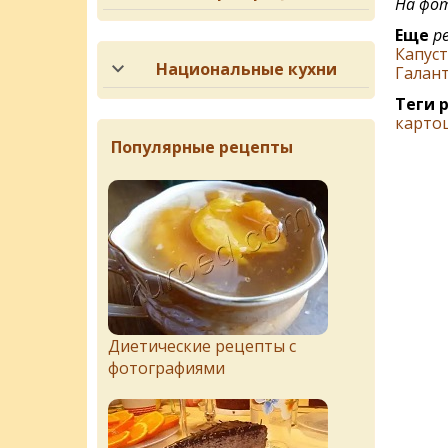
На фот
Еще
ре
Капуст
Национальные кухни
Галан
Теги 
карто
Популярные рецепты
Диетические рецепты с
фотографиями