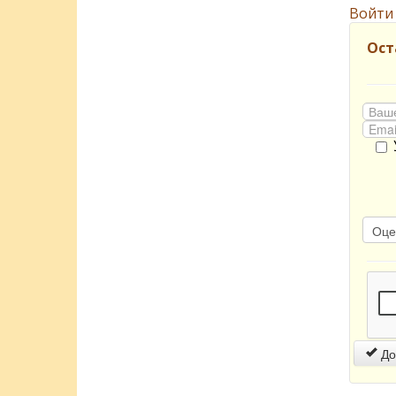
Войти
Ост
До