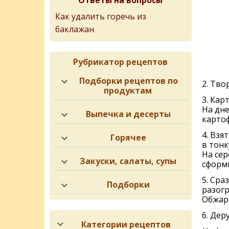
Ответы на вопросы
Как удалить горечь из
баклажан
Рубрикатор рецептов
Подборки рецептов по
2. Тво
продуктам
3. Кар
На дне
Выпечка и десерты
картоф
4. Взя
Горячее
в тонк
На сер
Закуски, салаты, супы
сформ
5. Сра
Подборки
разогр
Обжари
6. Дер
Категории рецептов