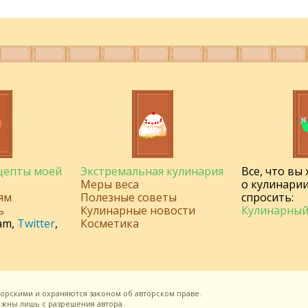
ецепты моей
Экстремальная кулинария
Все, что вы
Меры веса
о кулинарии
ям
Полезные советы
спросить:
ь
Кулинарные новости
Кулинарный
am
,
Twitter
,
Косметика
торскими и охраняются законом об авторском праве.
можны лишь с разрешения
автора