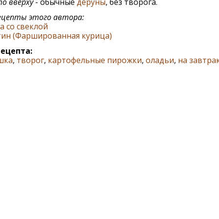
о вверху
- обычные
деруны
, без творога.
цепты этого автора:
а со свеклой
тин (Фаршированная курица)
рецепта:
шка
,
творог
,
картофельные пирожки
,
оладьи
,
на завтра