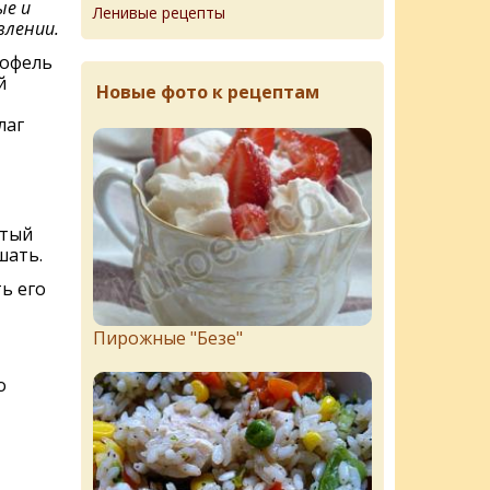
ые и
Ленивые рецепты
влении.
тофель
й
Новые фото к рецептам
лаг
ртый
шать.
ь его
Пирожныe "Бeзe"
о