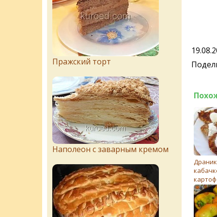
19.08.
Пражский торт
Подели
Похо
Наполеон с заварным кремом
Драник
кабачк
картоф