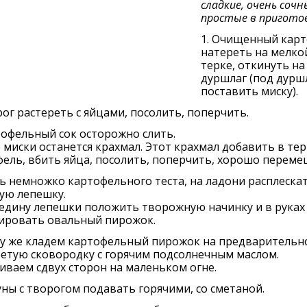
сладкие, очень сочн
простые в пригото
1. Очищенный кар
натереть на мелко
терке, откинуть на
дуршлаг (под дурш
поставить миску).
рог растереть с яйцами, посолить, поперчить.
тофельный сок осторожно слить.
 миски останется крахмал. Этот крахмал добавить в те
ель, вбить яйца, посолить, поперчить, хорошо переме
ть немножко картофельного теста, на ладони расплескат
ую лепешку.
едину лепешки положить творожную начинку и в руках
ировать овальный пирожок.
зу же кладем картофельный пирожок на предварительн
етую сковородку с горячим подсолнечным маслом.
ваем сдвух сторон на маленьком огне.
уны с творогом подавать горячими, со сметаной.