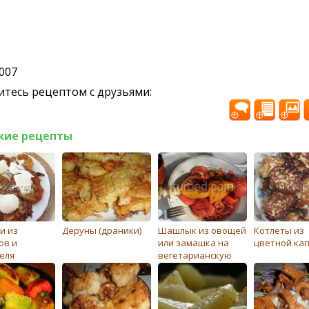
2007
тесь рецептом с друзьями:
жие рецепты
и из
Деруны (драники)
Шашлык из овощей
Котлеты из
ов и
или замашка на
цветной ка
еля
вегетарианскую
кухню