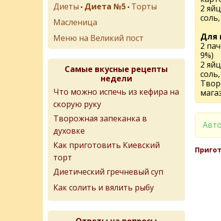
Диеты
Диета №5
Торты
•
•
2 яйц
соль,
Масленица
Для 
Меню на Великий пост
2 пач
9%)
2 яйц
Самые вкусные рецепты
соль,
недели
Твор
Что можно испечь из кефира на
мага
скорую руку
Творожная запеканка в
Авто
духовке
Как приготовить Киевский
Пригот
торт
Диетический гречневый суп
Как солить и вялить рыбу