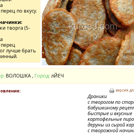
а
 перец по вкусу.
начинки:
ки творга (5-
а
 перец
ог лучше брать
зинный.
р:
ВОЛОШКА ,
Город:
лЙЕЧ
версия дл
овление:
Драники
с творогом по ста
бабушкиному рецепт
быстрые и вкусные
картофельные пиро
деруны из сырой к
с творожной начинк