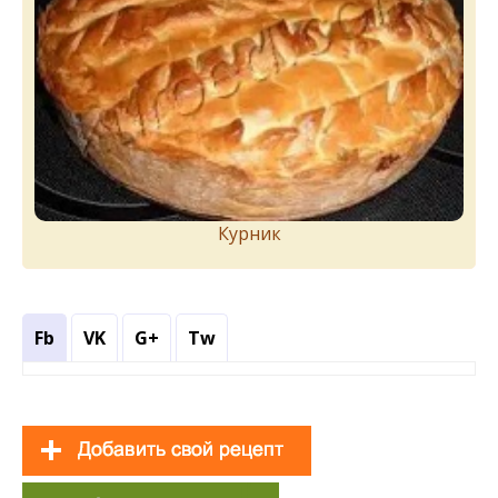
Курник
Fb
VK
G+
Tw