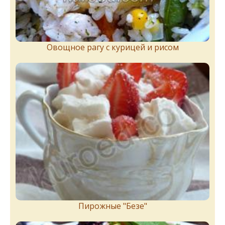
Овощное рагу с курицей и рисом
Пирожныe "Бeзe"