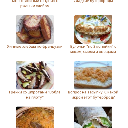
Многослойный сэндвич с
Сладкие бутерброды
ржаным хлeбом
Яичные хлебцы по-французки
Булочки "по 3 копейки" с
мясом, сыром и овощами
Гренки со шпротами "Вобла
Вопрос на засыпку: С какой
на плоту"
икрой этот бутерброд?