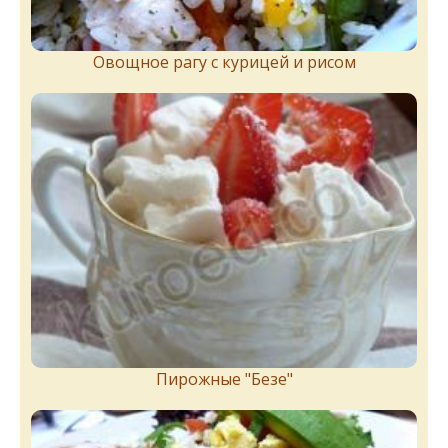
Овощное рагу с курицей и рисом
Пирожныe "Бeзe"