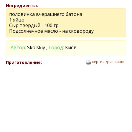
Ингредиенты:
половинка вчерашнего батона
1 яйцо
Сыр твердый - 100 гр.
Подсолнечное масло - на сковороду
Автор:
Skolskiy ,
Город:
Киев
версия для печати
Приготовление: