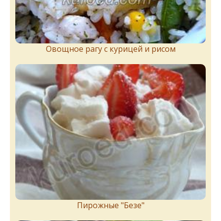
Овощное рагу с курицей и рисом
Пирожныe "Бeзe"