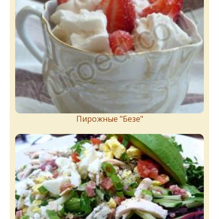
Пирожныe "Бeзe"