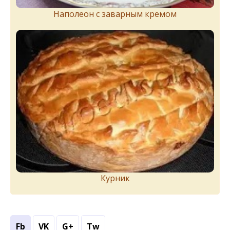
Наполеон с заварным кремом
Курник
Fb
VK
G+
Tw