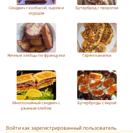
Сeндвич с колбасой, сыром и
Бутерброд с творогом
огурцом
Яичные хлебцы по-французки
Гарячі канапки
Многослойный сэндвич с
Бутерброды с икрой
ржаным хлeбом
Войти как зарегистрированный пользователь.