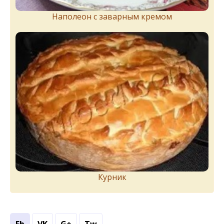
Наполеон с заварным кремом
Курник
Fb
VK
G+
Tw