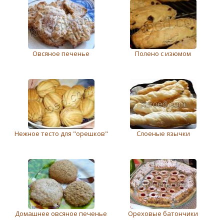
Овсяное печенье
Полено с изюмом
Нежное тесто для "орешков"
Слоеные язычки
Домашнее овсяное печенье
Ореховые батончики