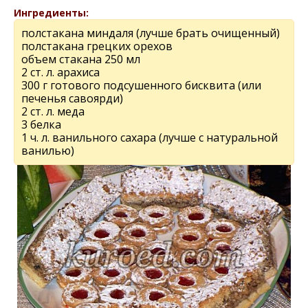
Ингредиенты:
полстакана миндаля (лучше брать очищенный)
полстакана грецких орехов
объем стакана 250 мл
2 ст. л. арахиса
300 г готового подсушенного бисквита (или
печенья савоярди)
2 ст. л. меда
3 белка
1 ч. л. ванильного сахара (лучше с натуральной
ванилью)