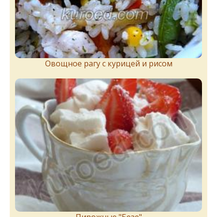
Овощное рагу с курицей и рисом
Пирожныe "Бeзe"