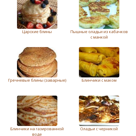
Царские блины
Пышные оладьи из кабачков
с манкой
Гречневые блины (заварные)
Блинчики с маком
Блинчики на газированной
Оладьи с черникой
воде