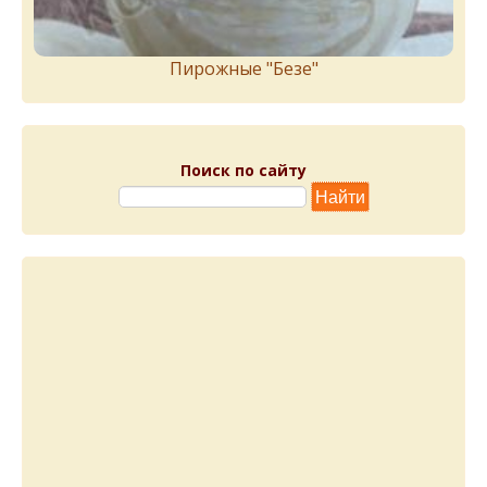
Пирожныe "Бeзe"
Поиск по сайту