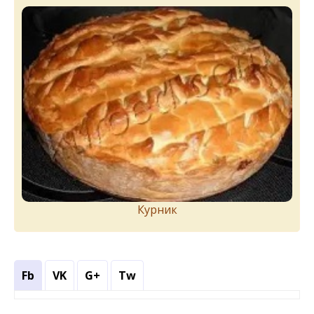
Курник
Fb
VK
G+
Tw