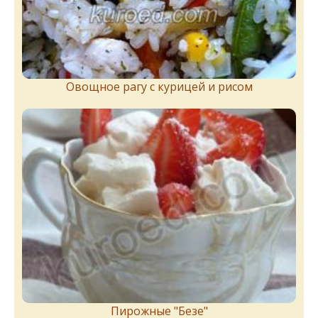
Овощное рагу с курицей и рисом
Пирожныe "Бeзe"