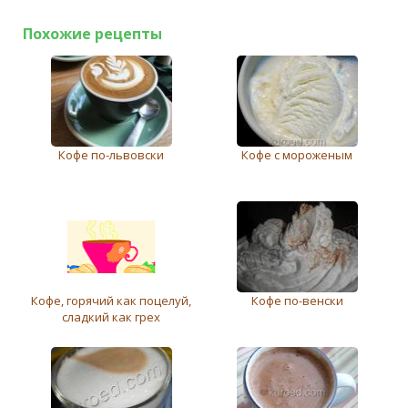
Похожие рецепты
Кофе по-львовски
Кофе с мороженым
Кофe, горячий как поцeлуй,
Кофе по-венски
сладкий как грeх