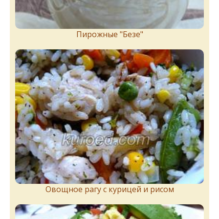
Пирожныe "Бeзe"
Овощное рагу с курицей и рисом