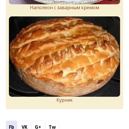
Наполеон с заварным кремом
Курник
Fb
VK
G+
Tw