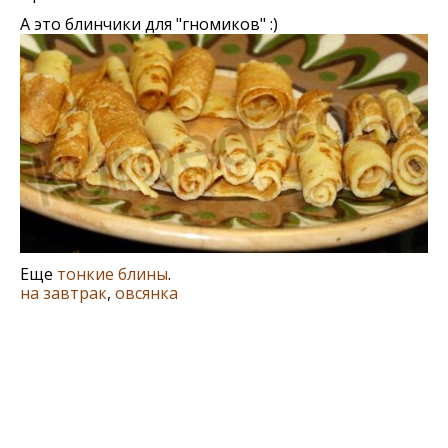
А это блинчики для "гномиков" :)
Еще
тонкие блины
.
на завтрак
,
овсянка