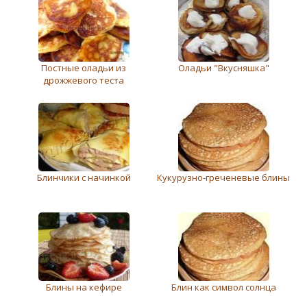
Постные оладьи из
Оладьи "Вкусняшка"
дрожжевого теста
Блинчики с начинкой
Кукурузно-греченевые блины
Блины на кефире
Блин как символ солнца