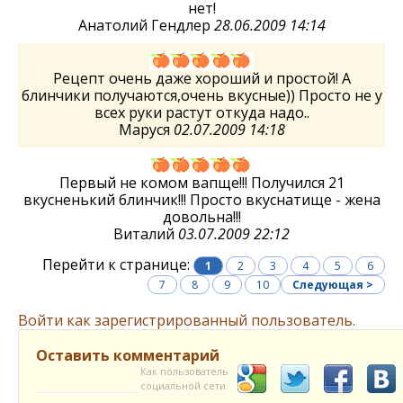
нет!
Анатолий Гендлер
28.06.2009 14:14
Рецепт очень даже хороший и простой! А
блинчики получаются,очень вкусные)) Просто не у
всех руки растут откуда надо..
Маруся
02.07.2009 14:18
Первый не комом вапще!!! Получился 21
вкусненький блинчик!!! Просто вкуснатище - жена
довольна!!!
Виталий
03.07.2009 22:12
Перейти к странице:
1
2
3
4
5
6
7
8
9
10
Следующая >
Войти как зарегистрированный пользователь.
Оставить комментарий
Как пользователь
социальной сети