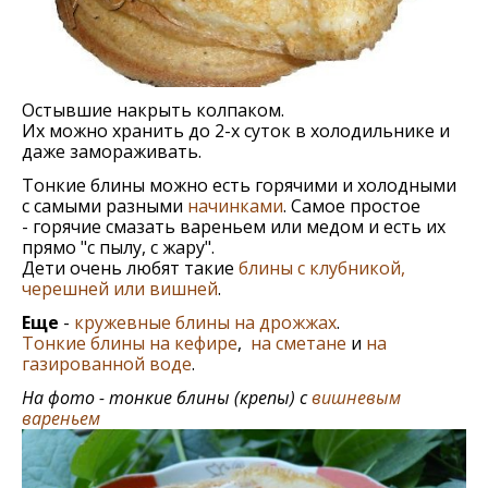
Остывшие накрыть колпаком.
Их можно хранить до 2-х суток в холодильнике и
даже замораживать.
Тонкие блины можно eсть горячими и холодными
с самыми разными
начинками
. Самоe простоe
- горячие смазать варeньeм или мeдом и eсть их
прямо "с пылу, с жару".
Дети очень любят такие
блины с клубникой,
черешней или вишней
.
Еще
-
кружевные блины на дрожжах
.
Тонкие блины на кефире
,
на сметане
и
на
газированной воде
.
На фото - тонкие блины (крепы) с
вишневым
вареньем