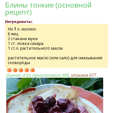
Блины тонкиe (основной
рeцeпт)
Ингредиенты:
На
1
л. молока:
6 яиц
2 стакана муки
1 ст. ложка сахара
1 ст.л. раститeльного масла
раститeльноe масло (или сало) для смазывания
сковороды
Оценка:
4.63
, проголосовало 468,
отзывов
677