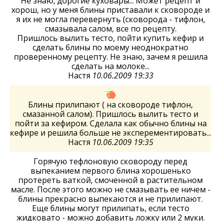
Не знаю, дорогие куховары... Может рецепт и
хорош, но у меня блины приставали к сковороде и
я их не могла перевернуть (сковорода - тифлон,
смазывала салом, все по рецепту.
Пришлось вылить тесто, пойти купить кефир и
сделать блины по моему неоднократно
проверенному рецепту. Не знаю, зачем я решила
сделать на молоке...
Настя
10.06.2009 19:33
Блины прилипают ( на сковороде тифлон,
смазанной салом). Пришлось вылить тесто и
пойти за кефиром. Сделала как обычно блины на
кефире и решила больше не эксперементировать...
Настя
10.06.2009 19:35
Горячую тефлоновую сковороду перед
выпеканием первого блина хорошенько
протереть ваткой, смоченной в растительном
масле. После этого можно не смазывать ее ничем -
блины прекрасно выпекаются и не прилипают.
Еще блины могут прилипать, если тесто
жидковато - можно добавить ложку или 2 муки.