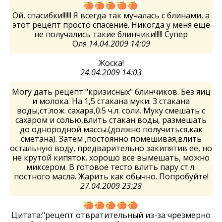
Ой, спасибки!!!!!! Я всегда так мучалась с блинами, а
этот рецепт просто спасение. Никогда у меня еще
не получались такие блинчики!!!!! Супер
Оля
14.04.2009 14:09
Жоска!
24.04.2009 14:03
Могу дать рецепт "кризисных" блинчиков. Без яиц
и молока. На 1,5 стакана муки: 3 стакана
воды,ст.лож. сахара,0.5 ч.л. соли. Муку смешать с
сахаром и солью,влить стакан воды, размешать
до однородной массы.(должно получиться,как
сметана). Затем ,постоянно помешивая,влить
остальную воду, предварительно закипятив ее, но
не крутой кипяток. хорошо все вымешать, можно
миксером. В готовое тесто влить пару ст.л.
постного масла. Жарить как обычно. Попробуйте!
27.04.2009 23:28
Цитата:"рецепт отвратительный из-за чрезмерно