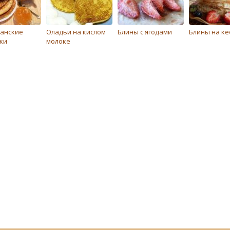
анские
Оладьи на кислом
Блины с ягодами
Блины на к
ки
молоке