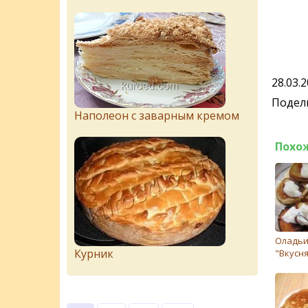
28.03.
Подели
Наполеон с заварным кремом
Похо
Оладь
Курник
"Вкусн