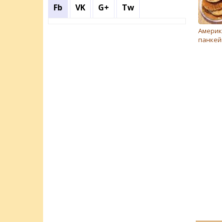
Fb
VK
G+
Tw
Америк
панкей