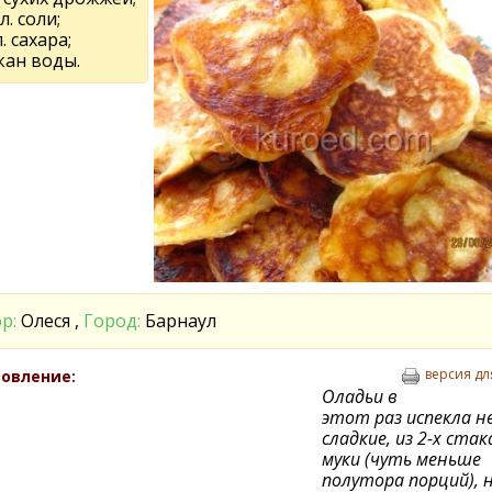
 л. соли;
л. сахара;
кан воды.
р:
Олеся ,
Город:
Барнаул
версия дл
овление:
Оладьи в
этот раз испекла н
сладкие, из 2-х ста
муки (чуть меньше
полутора порций), 