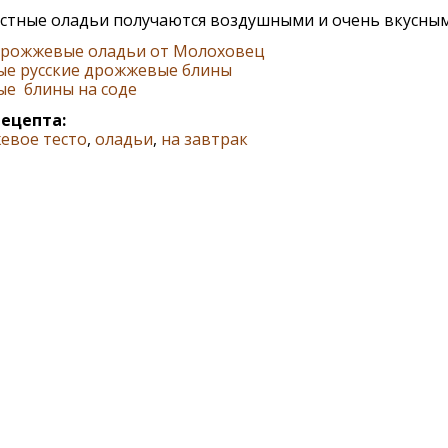
остные оладьи получаются воздушными и очень вкусным
рожжевые оладьи от Молоховец
ые русские дрожжевые блины
ые блины на соде
рецепта:
евое тесто
,
оладьи
,
на завтрак