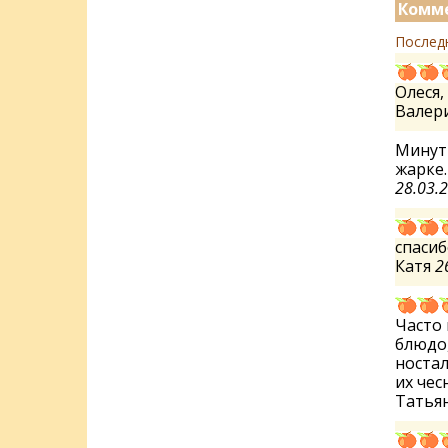
Комме
Послед
Олеся,
Валер
Минут 
жарке.
28.03.
спасиб
Катя
2
Часто 
блюдо
ностал
их чес
Татья