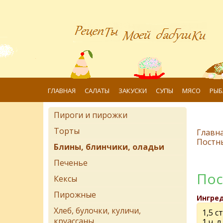
ГЛАВНАЯ
САЛАТЫ
ЗАКУСКИ
СУПЫ
МЯСО
РЫБ
Пироги и пирожки
Торты
Главн
Постн
Блины, блинчики, оладьи
Печенье
Пос
Кексы
Пирожные
Ингре
Хлеб, булочки, куличи,
1,5 с
круассаны
1 ч. 