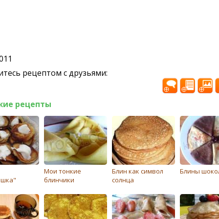
2011
тесь рецептом с друзьями:
жие рецепты
и
Мои тонкие
Блин как символ
Блины шоко
яшка"
блинчики
солнца