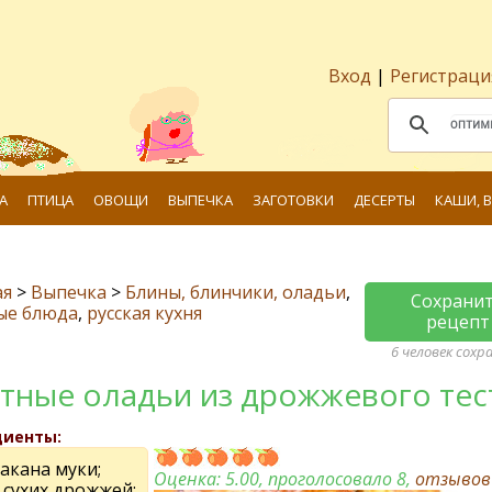
Вход
|
Регистраци
А
ПТИЦА
ОВОЩИ
ВЫПЕЧКА
ЗАГОТОВКИ
ДЕСЕРТЫ
КАШИ, 
ая
>
Выпечка
>
Блины, блинчики, оладьи
,
Сохрани
ые блюда
,
русская кухня
рецепт
6 человек сохр
тные оладьи из дрожжевого тес
диенты:
такана муки;
Оценка:
5.00
, проголосовало 8,
отзыво
л. сухих дрожжей;