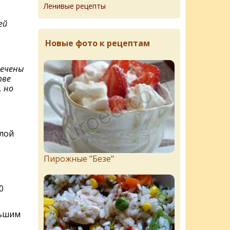
Ленивые рецепты
ей
Новые фото к рецептам
печены
тве
, но
плой
Пирожныe "Бeзe"
0
льшим