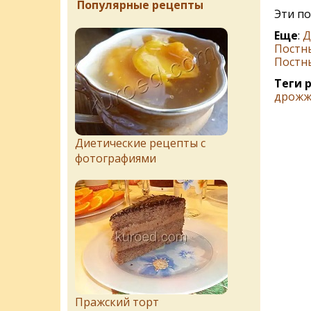
Популярные рецепты
Эти п
Еще
:
Д
Постн
Постн
Теги 
дрожж
Диетические рецепты с
фотографиями
Пражский торт