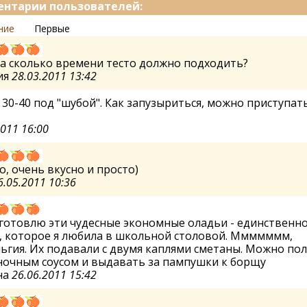
нтарии пользователей:
ние
Первые
 а сколько времени тесто должно подходить?
ия
28.03.2011 13:42
30-40 под "шубой". Как запузыриться, можно приступать
2011 16:00
о, очень вкусно и просто)
6.05.2011 10:36
готовлю эти чудесные экономные оладьи - единственн
, которое я любила в школьной столовой. Ммммммм,
ьгия. Их подавали с двумя каплями сметаны. Можно по
ночным соусом и выдавать за пампушки к борщу
на
26.06.2011 15:42