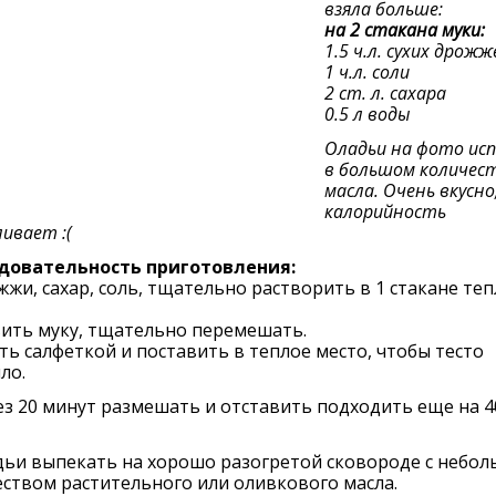
взяла больше:
на 2 стакана муки:
1.5 ч.л. сухих дрожж
1 ч.л. соли
2 ст. л. сахара
0.5 л воды
Оладьи на фото ис
в большом количес
масла. Очень вкусно
калорийность
ивает :(
довательность приготовления:
жи, сахар, соль, тщательно растворить в 1 стакане те
ить муку, тщательно перемешать.
ь салфеткой и поставить в теплое место, чтобы тесто
ло.
з 20 минут размешать и отставить подходить еще на 4
дьи
выпекать на хорошо разогретой сковороде с небо
ством растительного или оливкового масла.