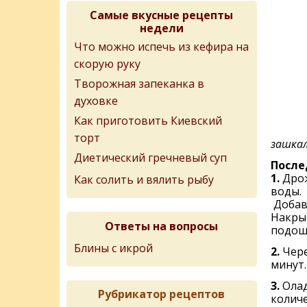
Самые вкусные рецепты
недели
Что можно испечь из кефира на
скорую руку
Творожная запеканка в
духовке
Как приготовить Киевский
торт
зашкал
Диетический гречневый суп
После
1.
Дрож
Как солить и вялить рыбу
воды.
Добав
Накрыт
Ответы на вопросы
подош
Блины с икрой
2.
Чере
минут.
3.
Ола
Рубрикатор рецептов
количе