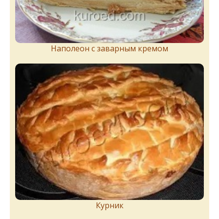
Наполеон с заварным кремом
Курник