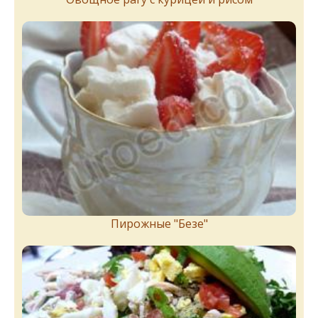
Пирожныe "Бeзe"