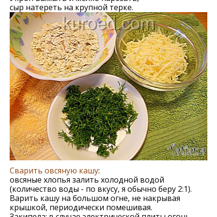
сыр натереть на крупной терке.
Сварить овсяную кашу
:
овсяные хлопья залить холодной водой
(количество воды - по вкусу, я обычно беру 2:1).
Варить кашу на большом огне, не накрывая
крышкой, периодически помешивая.
Закипела: в случае электрической плиты огонь