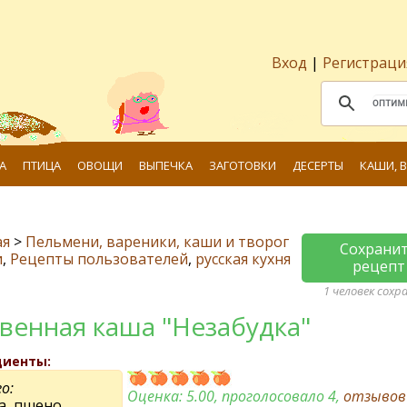
Вход
|
Регистраци
А
ПТИЦА
ОВОЩИ
ВЫПЕЧКА
ЗАГОТОВКИ
ДЕСЕРТЫ
КАШИ, 
ая
>
Пельмени, вареники, каши и творог
Сохрани
и
,
Рецепты пользователей
,
русская кухня
рецепт
1 человек сохр
венная каша "Незабудка"
диенты:
го:
Оценка:
5.00
, проголосовало 4,
отзыво
а, пшено,