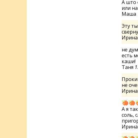
А што 
или на
Маша
Эту ты
сверн
Ирин
не дум
есть м
каши!
Таня
1
Прокип
не оче
Ирин
А я та
соль, 
пригор
Ирин