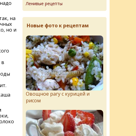
 надо
Ленивые рецепты
так, на
ечных
Новые фото к рецептам
о, но и
кого
 в
воды
ит.
Овощное рагу с курицей и
каша
рисом
м
оки,
молоко