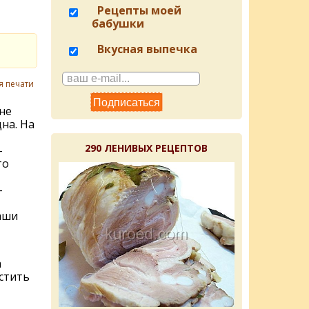
Рецепты моей
бабушки
Вкусная выпечка
я печати
не
на. На
290 ЛЕНИВЫХ РЕЦЕПТОВ
-
то
-
аши
а
стить