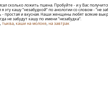
исал сколько ложить пшена. Пробуйте - и у Вас получится
 я эту кашу "незабудкой" по анологии со словом - "не заб
ь - простая и вкусная. Наши женщины любят всякие вык
гда не забудут кашу по имени "незабудка".
,
тыква
,
каши на молоке
,
на завтрак