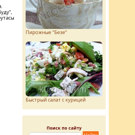
.
уду",
рутасы
Пирожныe "Бeзe"
Быстрый салат с курицей
Поиск по сайту