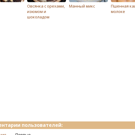
Овсянка с орехами,
Манный микс
Пшенная ка
изюмом и
молоке
шоколадом
нтарии пользователей:
ние
Первые