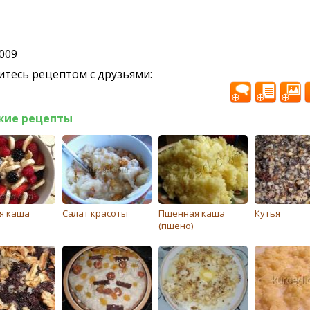
2009
тесь рецептом с друзьями:
жие рецепты
я каша
Салат красоты
Пшенная каша
Кутья
(пшено)