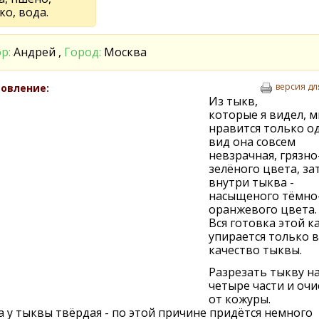
о, вода.
р:
Андрей ,
Город:
Москва
версия дл
овление:
Из тыкв,
которые я видел, м
нравится только од
вид она совсем
невзрачная, грязно
зелёного цвета, за
внутри тыква -
насыщеного тёмно
оранжевого цвета.
Вся готовка этой к
упирается только в
качество тыквы.
Разрезать тыкву н
четыре части и очи
от кожуры.
 у тыквы твёрдая - по этой причине придётся немного