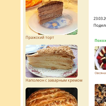
23.03.
Подели
Пражский торт
Похо
Овсяна
Наполеон с заварным кремом