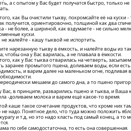
ть, а с опытом у Вас будет получатся быстро, только не
ать.
того, как Вы очистили тыкву, покромсайте её на куски - 
как получится, ориентировочно, толщиной как два спич
а - не более, а шириной, как вздумаете - не сильно мелк
оменные куски.
не жалейте - кашу тыквой не испортить.
те нарезанную тыкву в ёмкость, и налейте воды из та
а, чтобы она у Вас варилась, а не плавала в ёмкости.
того, как у Вас тыква отварилась на четверть, засыпаем
ь заранее промытого пшена, доливаем воды, если есть
димость, и варим далее на маленьком огне, подливая 
еобходимости.
ереодически мешаем до самого дна, а то пшено пригор
у Вас, в принципе, разварились пшено и тыква, и Ваша 
ела -доливаем молока и варим ещё какое-то время.
этой каше такое сочетание продуктов, что кроме них та
 не надо. Понятное дело, что туда можно положить ябл
курагу и т.д, но это надо класть под самый конец, а то 
тся.
ама по себе самодостаточна, то есть она совершенная.