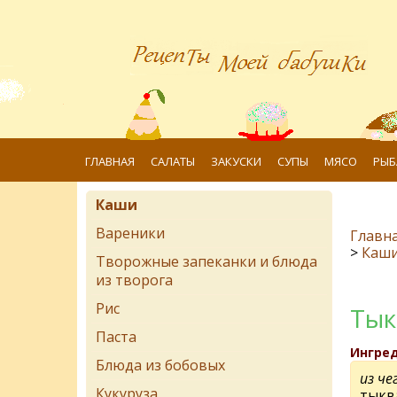
ГЛАВНАЯ
САЛАТЫ
ЗАКУСКИ
СУПЫ
МЯСО
РЫБ
Каши
Вареники
Главн
>
Каш
Творожные запеканки и блюда
из творога
Рис
Тык
Паста
Ингре
Блюда из бобовых
из че
Кукуруза
тыкв