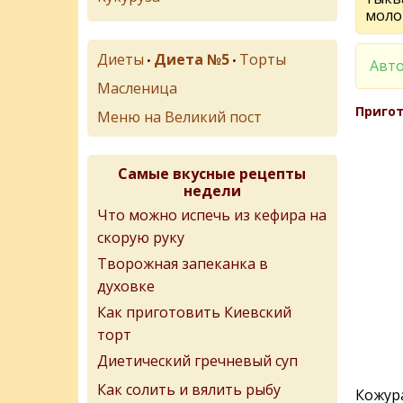
молок
Диеты
Диета №5
Торты
•
•
Авто
Масленица
Пригот
Меню на Великий пост
Самые вкусные рецепты
недели
Что можно испечь из кефира на
скорую руку
Творожная запеканка в
духовке
Как приготовить Киевский
торт
Диетический гречневый суп
Как солить и вялить рыбу
Кожура