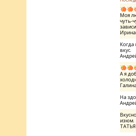
Моя лю
чуть-ч
зависи
Ирин
Когда 
вкус.
Андре
А я до
холодно
Галин
На здо
Андре
Вкусно
изюм.
ТАТЬ