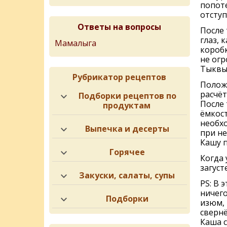
попоте
отступ
Ответы на вопросы
После 
глаз, 
Мамалыга
коробк
не огр
Тыквы 
Рубрикатор рецептов
Положи
расчёт
Подборки рецептов по
После 
продуктам
ёмкост
необхо
Выпечка и десерты
при н
Кашу п
Горячее
Когда 
загуст
Закуски, салаты, супы
PS: В 
ничего
Подборки
изюм, 
свернё
Каша с