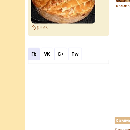
Коливо
Курник
Fb
VK
G+
Tw
Комме
Послед