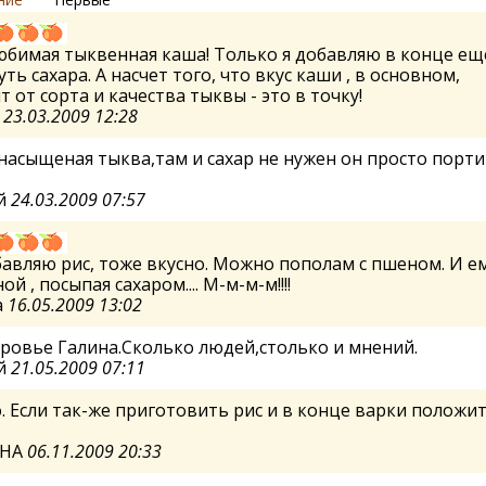
бимая тыквенная каша! Только я добавляю в конце ещ
уть сахара. А насчет того, что вкус каши , в основном,
т от сорта и качества тыквы - это в точку!
а
23.03.2009 12:28
насыщеная тыква,там и сахар не нужен он просто порти
й
24.03.2009 07:57
бавляю рис, тоже вкусно. Можно пополам с пшеном. И е
й , посыпая сахаром.... М-м-м-м!!!!
а
16.05.2009 13:02
ровье Галина.Сколько людей,столько и мнений.
й
21.05.2009 07:11
. Если так-же приготовить рис и в конце варки положи
ЯНА
06.11.2009 20:33