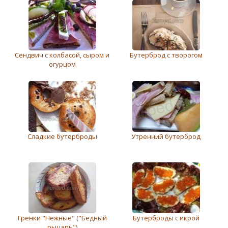
Сeндвич с колбасой, сыром и
Бутерброд с творогом
огурцом
Сладкие бутерброды
Утренний бутерброд
Гренки "Нежные" ("Бедный
Бутерброды с икрой
рыцарь")