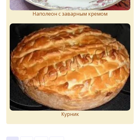
Наполеон с заварным кремом
Курник