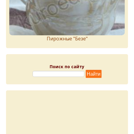
Пирожныe "Бeзe"
Поиск по сайту