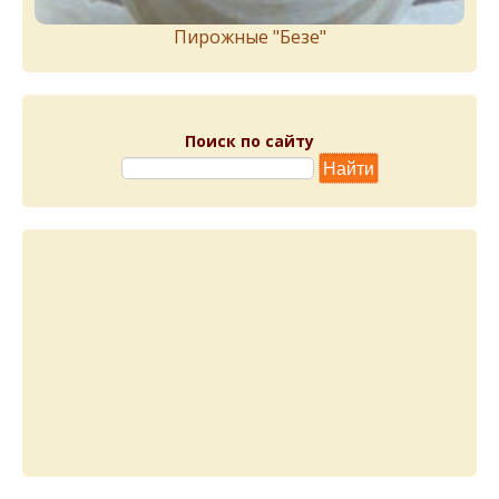
Пирожныe "Бeзe"
Поиск по сайту