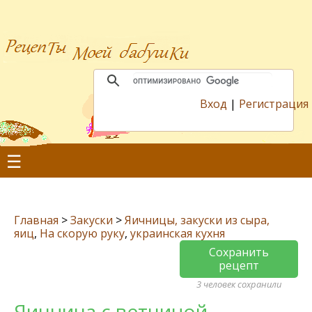
Вход
|
Регистрация
☰
Главная
>
Закуски
>
Яичницы, закуски из сыра,
яиц
,
На скорую руку
,
украинская кухня
Сохранить
рецепт
3 человек сохранили
Яичница с ветчиной