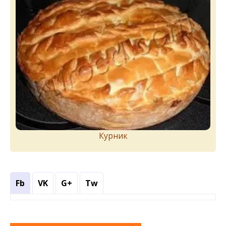
Курник
Fb
VK
G+
Tw