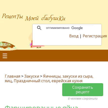
Вход
|
Регистрация
☰
Главная
>
Закуски
>
Яичницы, закуски из сыра,
яиц
,
Праздничный стол
,
еврейская кухня
Сохранить
рецепт
6 человек сохранили
Фаршированные яйца