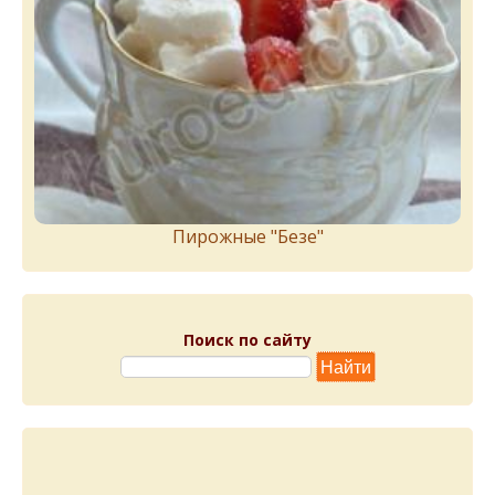
Пирожныe "Бeзe"
Поиск по сайту