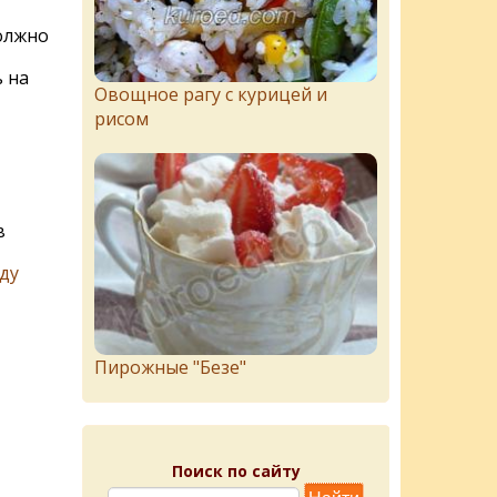
олжно
 на
Овощное рагу с курицей и
рисом
в
ду
Пирожныe "Бeзe"
Поиск по сайту