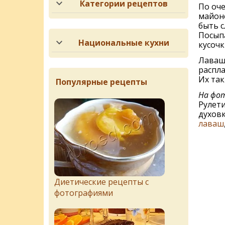
Категории рецептов
По оче
майоне
быть с
Посыпа
Национальные кухни
кусочк
Лаваши
распла
Их так
Популярные рецепты
На фот
Рулети
духов
лаваш
Диетические рецепты с
фотографиями