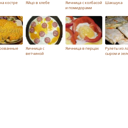
на костре
Яйцо в хлебе
Яичница с колбасой
Шакшука
и помидорами
рованные
Яичница с
Яичница в перцах
Рулеты из л
ветчиной
сыром и зе