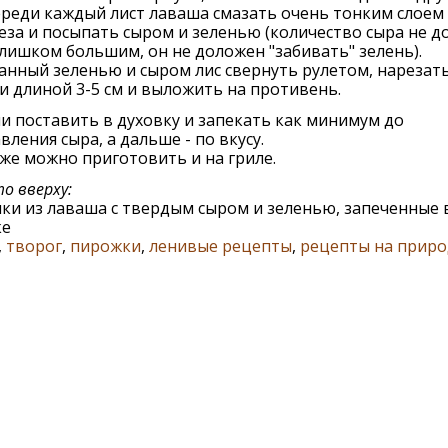
реди каждый лист лаваша смазать очень тонким слоем
за и посыпать сыром и зеленью (количество сыра не д
лишком большим, он не доложен "забивать" зелень).
нный зеленью и сыром лис свернуть рулетом, нарезать
и длиной 3-5 см и выложить на противень.
 поставить в духовку и запекать как минимум до
вления сыра, а дальше - по вкусу.
же можно приготовить и на гриле.
о вверху:
ки из лаваша с твердым сыром и зеленью, запеченные 
ке
,
творог
,
пирожки
,
ленивые рецепты
,
рецепты на приро