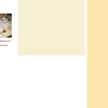
аваша с
ленью