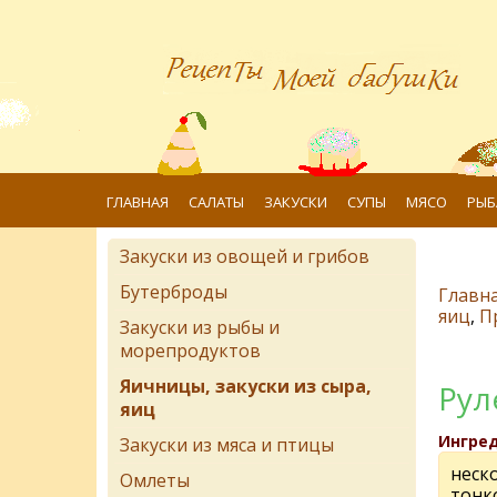
ГЛАВНАЯ
САЛАТЫ
ЗАКУСКИ
СУПЫ
МЯСО
РЫБ
Закуски из овощей и грибов
Бутерброды
Главн
яиц
,
П
Закуски из рыбы и
морепродуктов
Яичницы, закуски из сыра,
Рул
яиц
Ингре
Закуски из мяса и птицы
неск
Омлеты
тонк