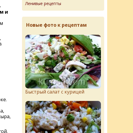
Ленивые рецепты
-
м и
ым
Новые фото к рецептам
,
в
Быстрый салат с курицей
ке.
а,
сыра,
ой.