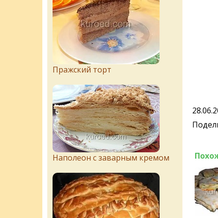
Пражский торт
28.06.
Подели
Похо
Наполеон с заварным кремом