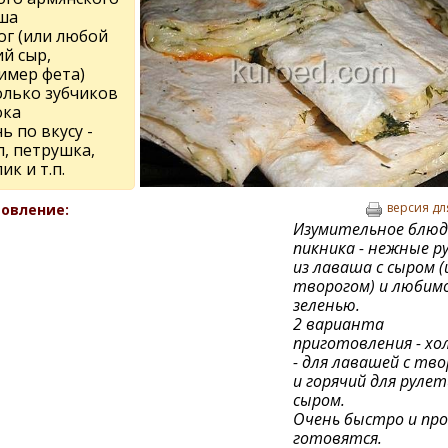
ша
ог (или любой
й сыр,
имер фета)
олько зубчиков
ока
ь по вкусу -
п, петрушка,
ик и т.п.
версия дл
овление:
Изумительное блюд
пикника - нежные 
из лаваша с сыром (
творогом) и любим
зеленью.
2 варианта
приготовления - хо
- для лавашей с тв
и горячий для рулет
сыром.
Очень быстро и пр
готовятся.