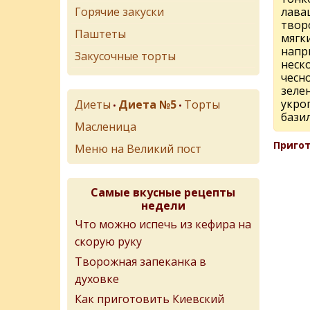
Горячие закуски
лава
твор
Паштеты
мягки
напр
Закусочные торты
неск
чесн
зелен
укро
Диеты
Диета №5
Торты
•
•
базил
Масленица
Пригот
Меню на Великий пост
Самые вкусные рецепты
недели
Что можно испечь из кефира на
скорую руку
Творожная запеканка в
духовке
Как приготовить Киевский