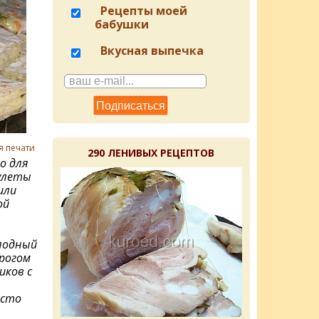
Рецепты моей
бабушки
Вкусная выпечка
я печати
290 ЛЕНИВЫХ РЕЦЕПТОВ
о для
рулеты
или
ой
лодный
орогом
иков с
осто