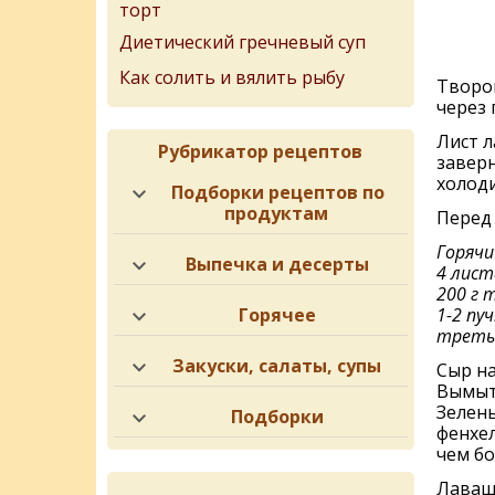
торт
Диетический гречневый суп
Как солить и вялить рыбу
Творо
через 
Лист л
Рубрикатор рецептов
заверн
холод
Подборки рецептов по
продуктам
Перед 
Горячи
Выпечка и десерты
4 лист
200 г 
Горячее
1-2 пу
треть 
Закуски, салаты, супы
Сыр на
Вымыть
Зелень
Подборки
фенхел
чем бо
Лаваши