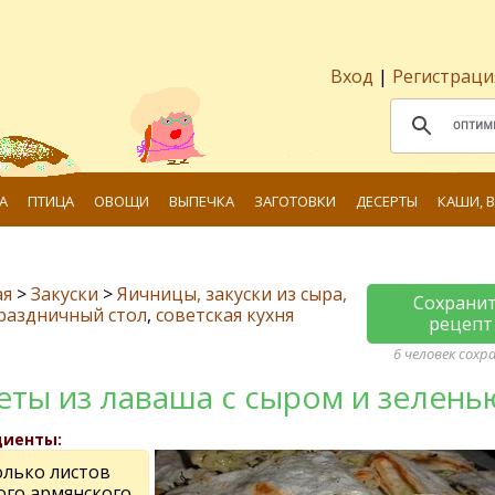
Вход
|
Регистраци
А
ПТИЦА
ОВОЩИ
ВЫПЕЧКА
ЗАГОТОВКИ
ДЕСЕРТЫ
КАШИ, 
ая
>
Закуски
>
Яичницы, закуски из сыра,
Сохрани
раздничный стол
,
советская кухня
рецепт
6 человек сохр
еты из лаваша с сыром и зелень
диенты:
олько листов
ого армянского