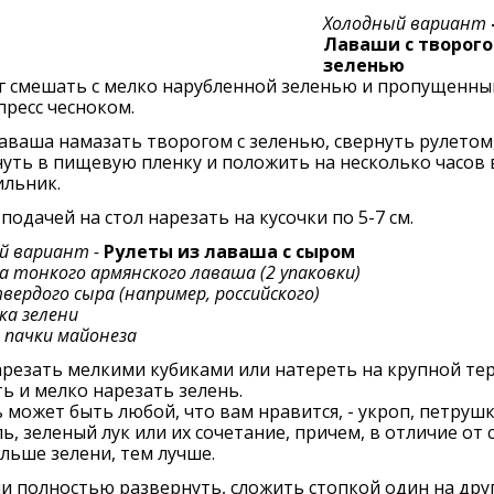
Холодный вариант
Лаваши с творого
зеленью
г смешать с мелко нарубленной зеленью и пропущенн
пресс чесноком.
аваша намазать творогом с зеленью, свернуть рулетом
уть в пищевую пленку и положить на несколько часов 
ильник.
подачей на стол нарезать на кусочки по 5-7 см.
й вариант -
Рулеты из лаваша с сыром
а тонкого армянского лаваша (2 упаковки)
твердого сыра (например, российского)
чка зелени
пачки майонеза
резать мелкими кубиками или натереть на крупной тер
 и мелко нарезать зелень.
 может быть любой, что вам нравится, - укроп, петрушк
ь, зеленый лук или их сочетание, причем, в отличие от 
льше зелени, тем лучше.
 полностью развернуть, сложить стопкой один на друг