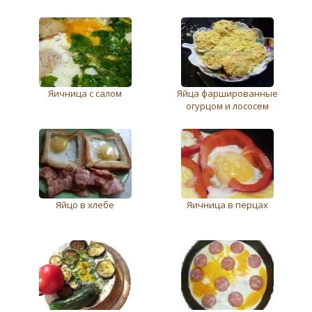
Яичница с салом
Яйца фаршированные
огурцом и лососем
Яйцо в хлебе
Яичница в перцах