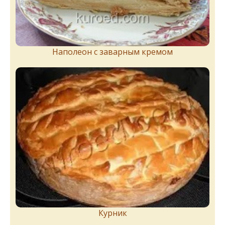
Наполеон с заварным кремом
Курник