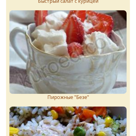
Быстрый салат с курицей
Пирожныe "Бeзe"