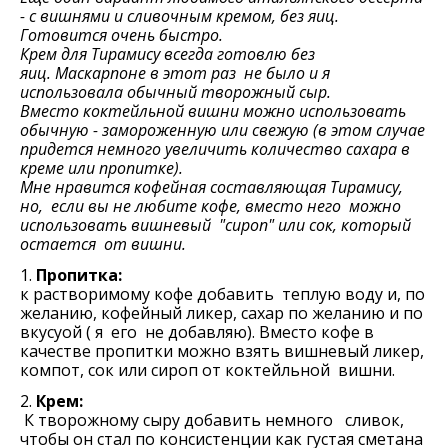
- с вишнями и сливочным кремом, без яиц.
Готовится очень быстро.
Крем для
Тирамису
всегда готовлю без
яиц.
Маскарпоне в этот раз не было и я
использовала обычный творожный сыр.
Вместо коктейльной вишни можно использовать
обычную - замороженную или свежую (в этом случае
придется немного увеличить количество сахара в
креме или пропитке).
Мне нравится кофейная составляющая Тирамису,
но, если вы не любите кофе, вместо него можно
использовать вишневый "сироп" или сок, который
остается от вишни.
1.
Пропитка:
к растворимому кофе добавить теплую воду и, по
желанию, кофейный ликер, сахар по желанию и по
вкусуой ( я его не добавляю). Вместо кофе в
качестве пропитки можно взять вишневый ликер,
компот, сок или сироп от коктейльной вишни.
2.
Крем:
К творожному сыру добавить немного сливок,
чтобы он стал по консистенции как густая сметана