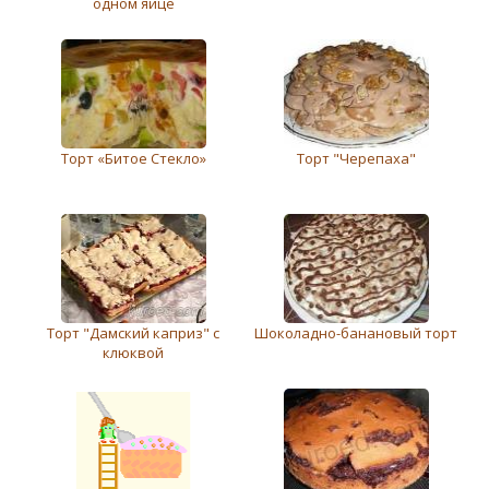
одном яйце
Торт «Битое Стекло»
Торт "Черепаха"
Торт "Дамский каприз" с
Шоколадно-банановый торт
клюквой