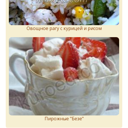
Овощное рагу с курицей и рисом
Пирожныe "Бeзe"