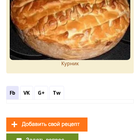
Курник
Fb
VK
G+
Tw