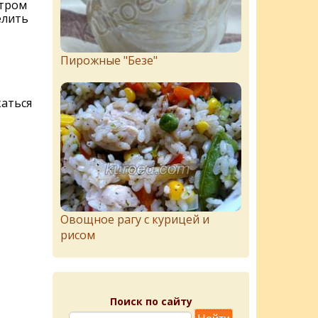
етром
елить
Пирожныe "Бeзe"
аться
Овощное рагу с курицей и
рисом
Поиск по сайту