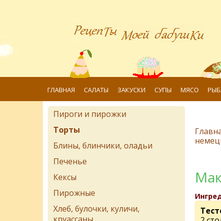
ГЛАВНАЯ
САЛАТЫ
ЗАКУСКИ
СУПЫ
МЯСО
РЫБ
Пироги и пирожки
Торты
Главн
немецк
Блины, блинчики, оладьи
Печенье
Мак
Кексы
Пирожные
Ингре
Хлеб, булочки, куличи,
Тест
круассаны
2 ст