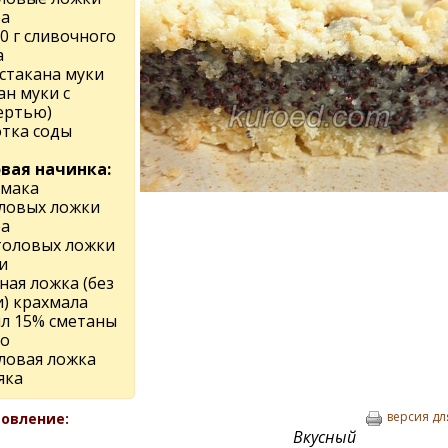
ра
0 г сливочного
а
 стакана муки
ан муки с
ертью)
тка соды
вая начинка:
 мака
оловых ложки
ра
столовых ложки
и
ная ложка (без
и) крахмала
мл 15% сметаны
цо
оловая ложка
яка
версия дл
овление:
Вкусный