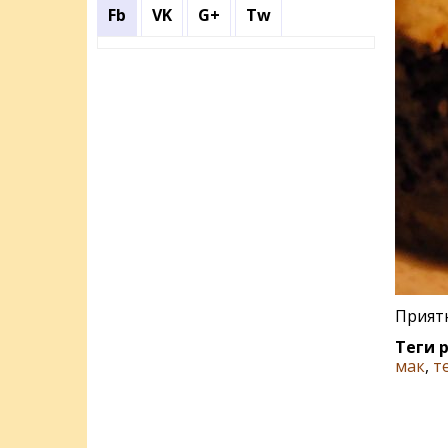
Fb
VK
G+
Tw
Приятн
Теги 
мак
,
т