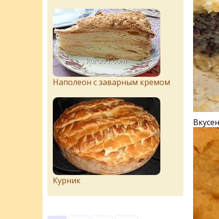
Наполеон с заварным кремом
Вкусен
Курник