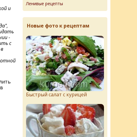
Ленивые рецепты
ой и
Новые фото к рецептам
да",
идать
ии -
ить с
 в
лотной
лить
 в
Быстрый салат с курицей