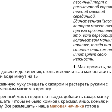
песочный торт с
рассыпчатой корочк
нежной маковой
серединкой.
Единственная "заса
которая может ож
при его приготовлен
это, если переборщ
количеством манки
начинке, тогда она
станет слишком п
и потеряет свою
нежность.
1.
Мак промыть, за
 довести до кипения, огонь выключить, а мак оставить
й воде минут на 15.
еянную муку смешать с сахаром и растереть руками с
гченным маслом в крошку.
ренный мак отцедить от воды, добавить сахар, манку
шать, чтобы не было комков), крахмал, яйцо, коньяк и
у. Все размешать - наша
маковая начинка
готова.