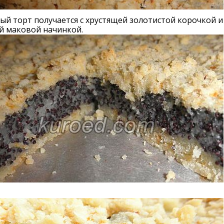
й торт получается с хрустящей золотистой корочкой и
й маковой начинкой.