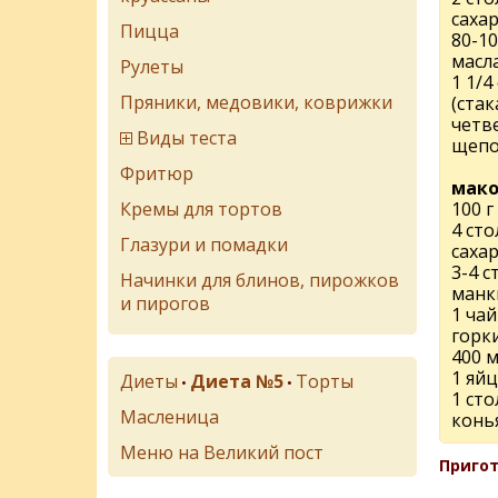
саха
Пицца
80-10
масл
Рулеты
1 1/4
Пряники, медовики, коврижки
(стак
четв
Виды теста
щепо
Фритюр
мако
Кремы для тортов
100 г
4 ст
Глазури и помадки
саха
3-4 
Начинки для блинов, пирожков
манк
и пирогов
1 чай
горк
400 
1 яй
Диеты
Диета №5
Торты
•
•
1 ст
Масленица
конь
Меню на Великий пост
Пригот