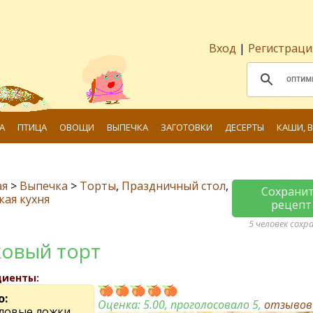
Вход
|
Регистраци
А
ПТИЦА
ОВОЩИ
ВЫПЕЧКА
ЗАГОТОВКИ
ДЕСЕРТЫ
КАШИ, 
ая
>
Выпечка
>
Торты
,
Праздничный стол
,
Сохрани
ая кухня
рецепт
5 человек сохр
овый торт
диенты:
о:
Оценка:
5.00
, проголосовало 5,
отзыво
оловые ложки