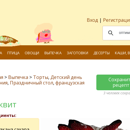
Вход
|
Регистраци
А
ПТИЦА
ОВОЩИ
ВЫПЕЧКА
ЗАГОТОВКИ
ДЕСЕРТЫ
КАШИ, 
ая
>
Выпечка
>
Торты
,
Детский день
Сохрани
ния
,
Праздничный стол
,
французская
рецепт
3 человек сохр
квит
диенты:
такана сахара