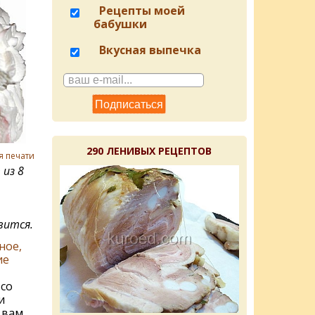
Рецепты моей
бабушки
Вкусная выпечка
290 ЛЕНИВЫХ РЕЦЕПТОВ
я печати
из 8
вится.
ное,
ие
 со
и
 вам