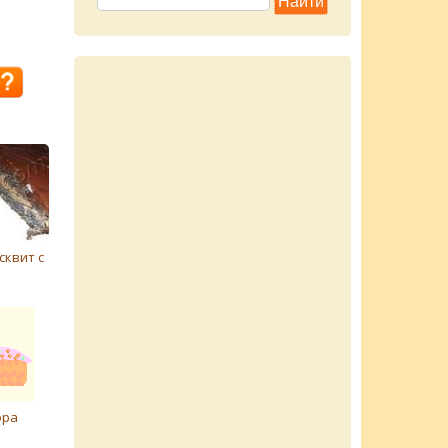
квит с
ора