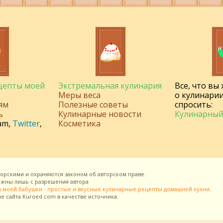
ецепты моей
Экстремальная кулинария
Все, что вы
Меры веса
о кулинарии
ям
Полезные советы
спросить:
ь
Кулинарные новости
Кулинарный
am
,
Twitter
,
Косметика
торскими и охраняются законом об авторском праве.
можны лишь с разрешения
автора
 моей бабушки - простые и вкусные кулинарные рецепты домашней кухни
.
ие сайта
Kuroed.com
в качестве источника.