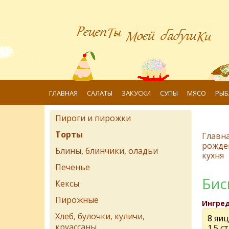
ГЛАВНАЯ
САЛАТЫ
ЗАКУСКИ
СУПЫ
МЯСО
РЫБ
Пироги и пирожки
Торты
Главн
рожде
Блины, блинчики, оладьи
кухня
Печенье
Бис
Кексы
Пирожные
Ингре
Хлеб, булочки, куличи,
8 яиц
круассаны
1.5 с