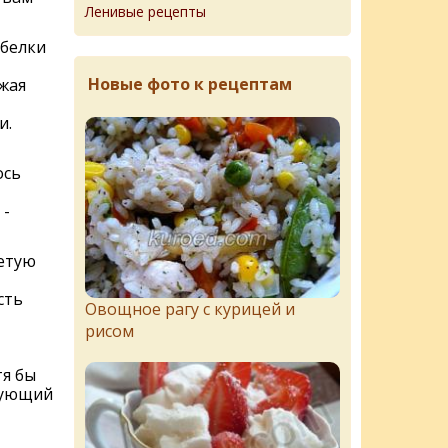
Ленивые рецепты
 белки
Новые фото к рецептам
жая
и.
ось
 -
ретую
сть
Овощное рагу с курицей и
рисом
тя бы
едующий