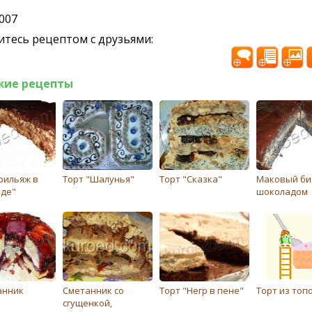
2007
тесь рецептом с друзьями:
жие рецепты
рильяж в
Торт "Шалунья"
Торт "Сказка"
Маковый бис
де"
шоколадом
анник
Cметанник со
Торт "Негр в пене"
Торт из топ
сгущенкой,