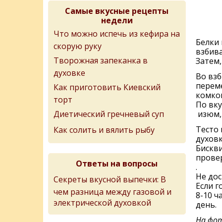
Самые вкусные рецепты
недели
Что можно испечь из кефира на
Белки 
скорую руку
взбива
Творожная запеканка в
Затем,
духовке
Во взб
переме
Как приготовить Киевский
комко
торт
По вку
Диетический гречневый суп
изюм, 
Тесто 
Как солить и вялить рыбу
духовк
Бискви
прове
Ответы на вопросы
.
Не дос
Секреты вкусной выпечки: В
Если г
чем разница между газовой и
8-10 ч
электрической духовкой
день.
На фот