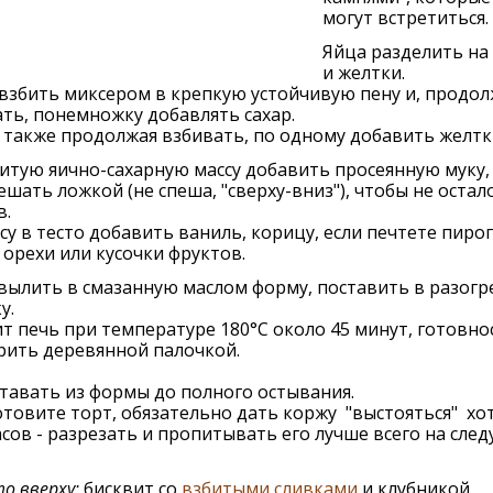
могут встретиться.
Яйца разделить на
и желтки.
взбить миксером в крепкую устойчивую пену и, продол
ть, понемножку добавлять сахар.
 также продолжая взбивать, по одному добавить желтк
итую яично-сахарную массу добавить просеянную муку,
шать ложкой (не спеша, "сверху-вниз"), чтобы не остал
в.
су в тесто добавить ваниль, корицу, если печтете пирог
орехи или кусочки фруктов.
вылить в смазанную маслом форму, поставить в разог
у.
т печь при температуре 180°C около 45 минут, готовно
рить деревянной палочкой.
тавать из формы до полного остывания.
отовите торт, обязательно дать коржу "выстояться" хо
асов - разрезать и пропитывать его лучше всего на сл
о вверху:
бисквит со
взбитыми сливками
и клубникой