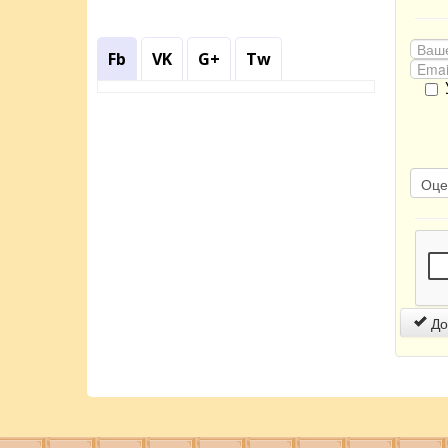
Fb
VK
G+
Tw
До