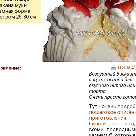
такана муки
емная форма
етром 26-30 см
версия дл
овление:
Воздушный бисквит 
яиц как основа для
вкусного пирога или
торта.
Очень просто гото
Тут - очень
подроб
пошаговое описан
приготовления
бисквитного теста
,
всеми "подводным
камнями", которые