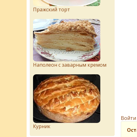
Пражский торт
Наполеон с заварным кремом
Войти
Курник
Ост