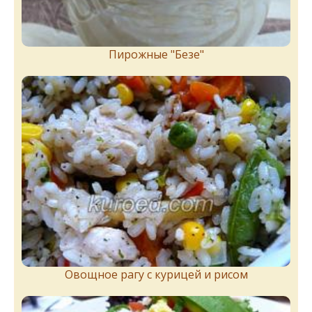
Пирожныe "Бeзe"
Овощное рагу с курицей и рисом