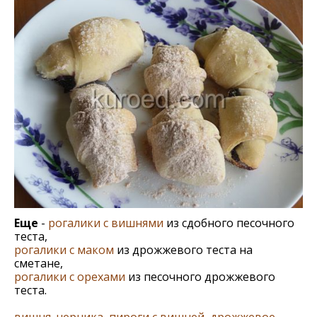
Еще
-
рогалики с вишнями
из сдобного песочного
теста,
рогалики с маком
из дрожжевого теста на
сметане,
рогалики с орехами
из песочного дрожжевого
теста.
вишня
,
черника
,
пироги с вишней
,
дрожжевое