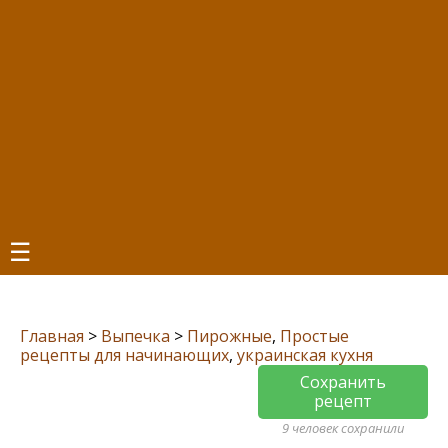
☰
Главная
>
Выпечка
>
Пирожные
,
Простые
рецепты для начинающих
,
украинская кухня
Сохранить
рецепт
9 человек сохранили