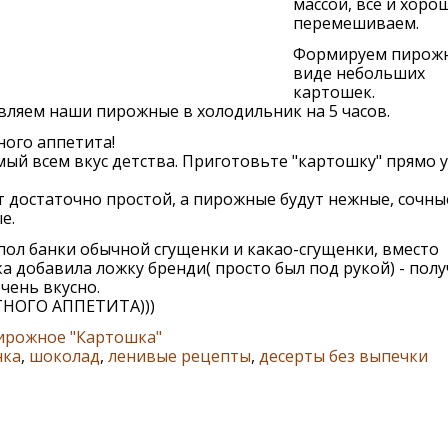
массой, все и хоро
перемешиваем.
Формируем пирож
виде небольших
картошек.
ляем наши пирожные в холодильник на 5 часов.
ого аппетита!
ый всем вкус детства. Приготовьте "картошку" прямо у
 достаточно простой, а пирожные будут нежные, сочны
е.
пол банки обычной сгущенки и какао-сгущенки, вместо
а добавила ложку бренди( просто был под рукой) - пол
чень вкусно.
НОГО АППЕТИТА)))
ирожное "Картошка"
нка
,
шоколад
,
ленивые рецепты
,
десерты без выпечки