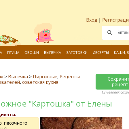
Вход
|
Регистраци
А
ПТИЦА
ОВОЩИ
ВЫПЕЧКА
ЗАГОТОВКИ
ДЕСЕРТЫ
КАШИ, 
ая
>
Выпечка
>
Пирожные
,
Рецепты
Сохрани
ователей
,
советская кухня
рецепт
13 человек сох
ожное "Картошка" от Елены
диенты:
р. песочного
нья