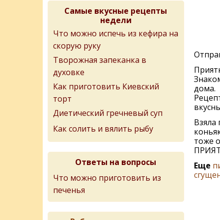
Самые вкусные рецепты
недели
Что можно испечь из кефира на
скорую руку
Отправ
Творожная запеканка в
Приятн
духовке
Знаком
Как приготовить Киевский
дома.
Рецепт
торт
вкусны
Диетический гречневый суп
Взяла 
Как солить и вялить рыбу
коньяк
тоже о
ПРИЯТ
Ответы на вопросы
Еще
п
сгуще
Что можно приготовить из
печенья