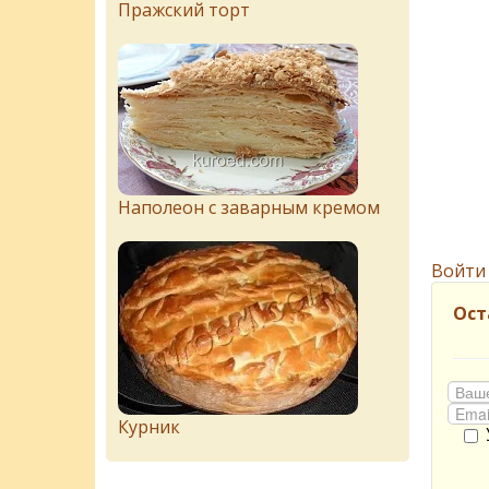
Пражский торт
Наполеон с заварным кремом
Войти
Ост
Курник