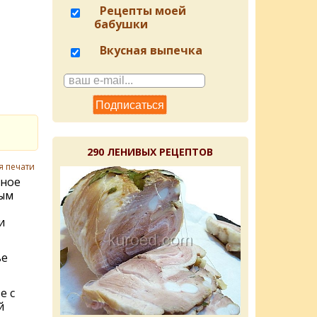
Рецепты моей
бабушки
Вкусная выпечка
290 ЛЕНИВЫХ РЕЦЕПТОВ
я печати
ное
ным
и
ье
е с
й