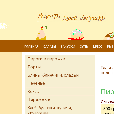
ГЛАВНАЯ
САЛАТЫ
ЗАКУСКИ
СУПЫ
МЯСО
РЫБ
Пироги и пирожки
Торты
Главн
польз
Блины, блинчики, оладьи
Печенье
Пир
Кексы
Пирожные
Ингре
Хлеб, булочки, куличи,
800 г
круассаны
пече