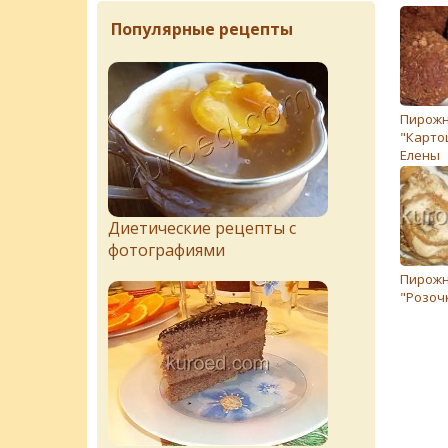
Популярные рецепты
Пирож
"Карто
Елены
Диетические рецепты с
фотографиями
Пирож
"Розоч