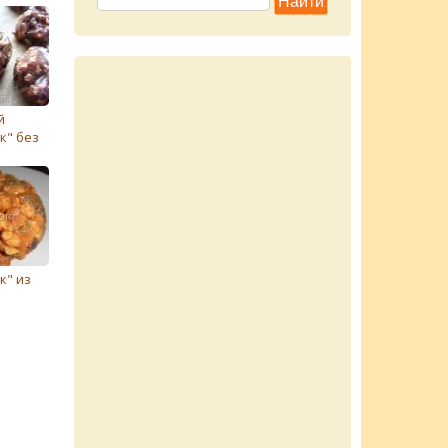
й
к" без
к" из