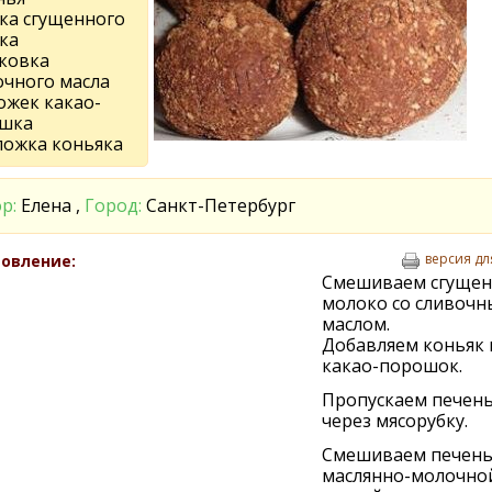
нка сгущенного
ка
аковка
очного масла
ложек какао-
шка
 ложка коньяка
р:
Елена ,
Город:
Санкт-Петербург
версия дл
овление:
Смешиваем сгущен
молоко со сливоч
маслом.
Добавляем коньяк 
какао-порошок.
Пропускаем печен
через мясорубку.
Смешиваем печень
маслянно-молочно