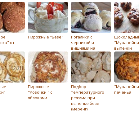
ное
Пирожныe "Бeзe"
Рогалики с
Шоколадны
шка" от
черникой и
"Муравейни
вишнями на
выпечки
кефире
ные
Пирожные
Подбор
"Муравейни
ки"
"Розочки " с
температурного
печенья
яблоками
режима при
выпечке безе
(меренг)