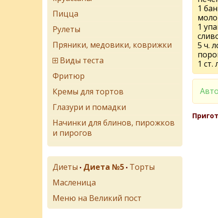
1 ба
Пицца
моло
1 уп
Рулеты
слив
Пряники, медовики, коврижки
5 ч. 
поро
Виды теста
1 ст.
Фритюр
Авто
Кремы для тортов
Глазури и помадки
Пригот
Начинки для блинов, пирожков
и пирогов
Диеты
Диета №5
Торты
•
•
Масленица
Меню на Великий пост