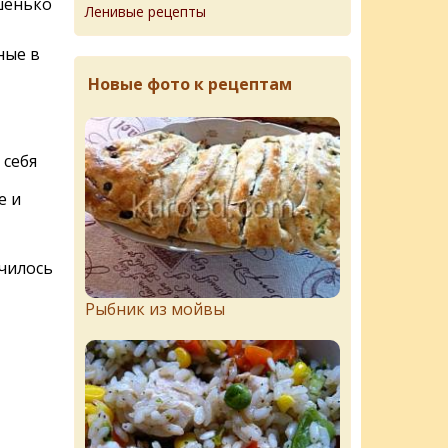
шенько
Ленивые рецепты
ные в
Новые фото к рецептам
 себя
е и
училось
Рыбник из мойвы