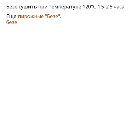
Безе сушить при температуре 120°С 1.5-2.5 часа.
Еще
пирожныe "Бeзe"
.
безе