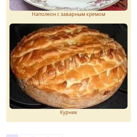
Наполеон с заварным кремом
Курник