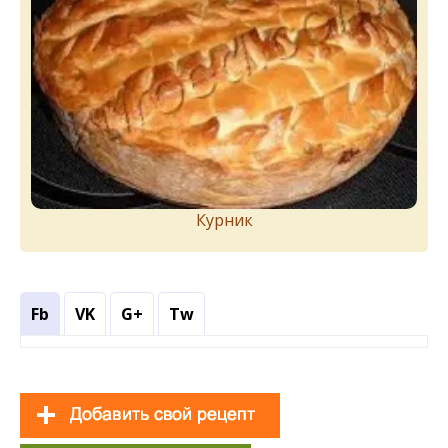
Курник
Fb
VK
G+
Tw