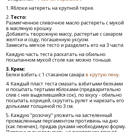
1. Яблоки натереть на крупной терке.
2.
Тесто:
Размягченное сливочное масло растереть с мукой
в масляную крошку.
Добавить творожную массу, растертые с сахаром
желтки и соду, погашенную уксуом.
Замесить мягкое тесто и разделить его на 3 части.
Каждую часть теста раскатать на обильно
посыпанном мукой столе как можно тоньше.
3. Крем:
Белки взбить с 1 стаканом сахара
в крутую пену
.
4. Каждый пласт теста смазать взбитыми белками
и посыпать тертыми яблоками (предварительно
слив с них выделившийся сок), по вкусу - обильно
посыпать корицей, скрутить рулет и нарезать его
дольками толщиной по 3 см.
5. Каждую "розочку" уложить на застеленный
промасленным пергаментом противень на дно
(как пенечек), придав руками необходимую форму.