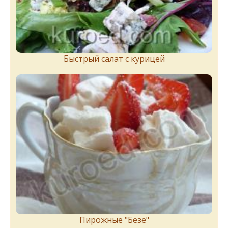
Быстрый салат с курицей
Пирожныe "Бeзe"