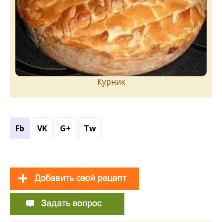
Курник
Fb
VK
G+
Tw