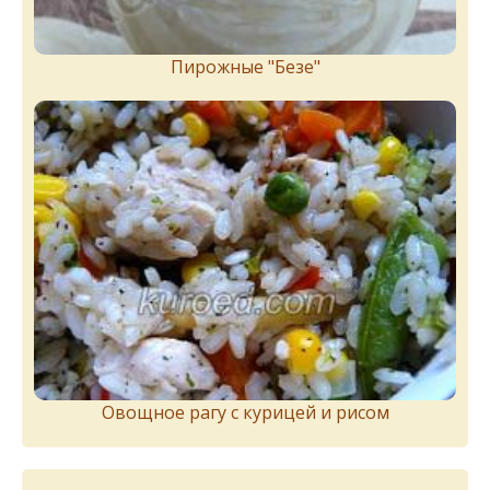
Пирожныe "Бeзe"
Овощное рагу с курицей и рисом