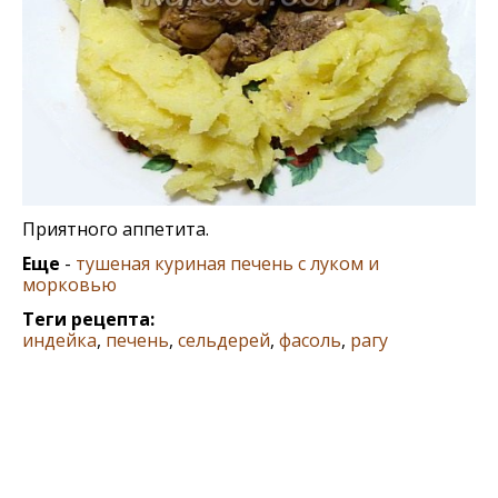
Приятного аппетита.
Еще
-
тушеная куриная печень с луком и
морковью
Теги рецепта:
индейка
,
печень
,
сельдерей
,
фасоль
,
рагу