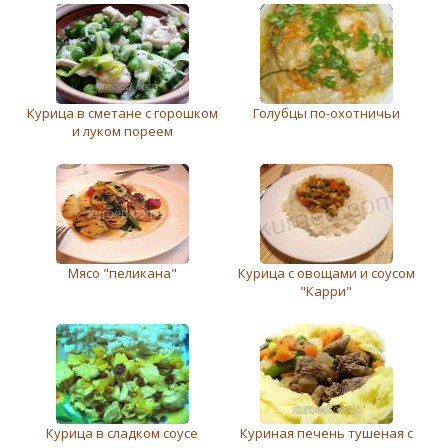
Курица в сметане с горошком
Голубцы по-охотничьи
и луком пореем
Мясо "пеликана"
Курица с овощами и соусом
"Карри"
Курица в сладком соусе
Куриная печень тушеная с