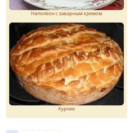
Наполеон с заварным кремом
Курник