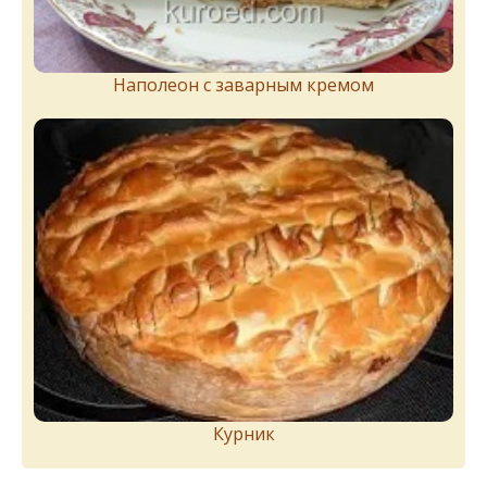
Наполеон с заварным кремом
Курник