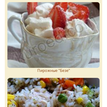
Пирожныe "Бeзe"