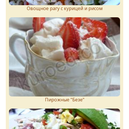
Овощное рагу с курицей и рисом
Пирожныe "Бeзe"