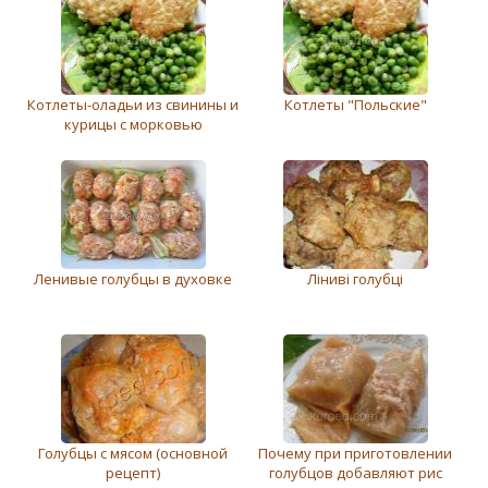
Котлеты-оладьи из свинины и
Котлеты "Польские"
курицы с морковью
Ленивые голубцы в духовке
Ліниві голубці
Голубцы с мясом (основной
Почему при приготовлении
рецепт)
голубцов добавляют рис