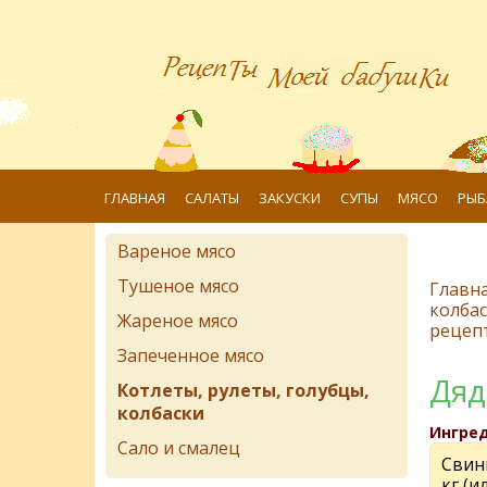
ГЛАВНАЯ
САЛАТЫ
ЗАКУСКИ
СУПЫ
МЯСО
РЫБ
Вареное мясо
Тушеное мясо
Главн
колба
Жареное мясо
рецеп
Запеченное мясо
Дяд
Котлеты, рулеты, голубцы,
колбаски
Ингре
Сало и смалец
Свини
кг (и