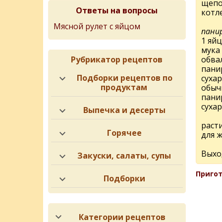
щепо
Ответы на вопросы
котл
Мясной рулет с яйцом
панир
1 яй
мука 
Рубрикатор рецептов
обва
пани
Подборки рецептов по
суха
продуктам
обыч
пани
суха
Выпечка и десерты
раст
Горячее
для 
Выход
Закуски, салаты, супы
Пригот
Подборки
Категории рецептов