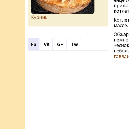
яйце (
прижат
котлет
Курник
Котле
масле.
Обжаре
немног
Fb
VK
G+
Tw
чеснок
неболь
говяд