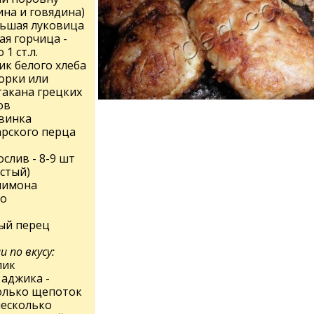
ина и говядина)
льшая луковица
ая горчица -
 1 ст.л.
ик белого хлеба
корки или
такана грецких
ов
винка
арского перца
слив - 8-9 шт
стый)
лимона
цо
ый перец
и по вкусу:
лик
 аджика -
олько щепоток
несколько