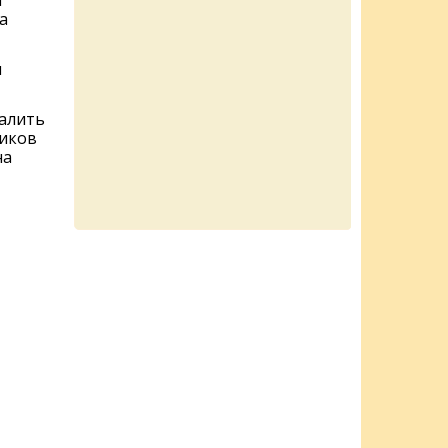
а
а
м
налить
чиков
на