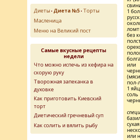
свин
Диеты
Диета №5
Торты
1 бо
•
•
русск
Масленица
около
ломт
Меню на Великий пост
без 
полс
орех
Самые вкусные рецепты
поло
недели
болг
Что можно испечь из кефира на
или
черно
скорую руку
(мяси
Творожная запеканка в
пол-
1 яй
духовке
соль
Как приготовить Киевский
черн
торт
специ
Диетический гречневый суп
бази
сухая
Как солить и вялить рыбу
неск
или 