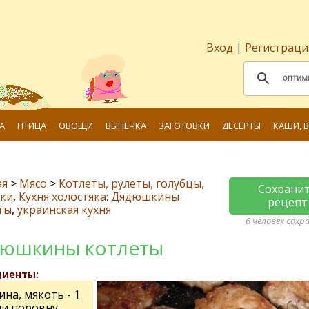
Вход
|
Регистраци
А
ПТИЦА
ОВОЩИ
ВЫПЕЧКА
ЗАГОТОВКИ
ДЕСЕРТЫ
КАШИ, 
ая
>
Мясо
>
Котлеты, рулеты, голубцы,
Сохрани
ски
,
Кухня холостяка: Дядюшкины
рецепт
ты
,
украинская кухня
6 человек сохр
юшкины котлеты
диенты:
на, мякоть - 1
ли поровну