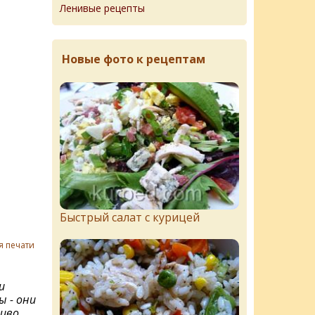
Ленивые рецепты
Новые фото к рецептам
Быстрый салат с курицей
я печати
и
 - они
чиво