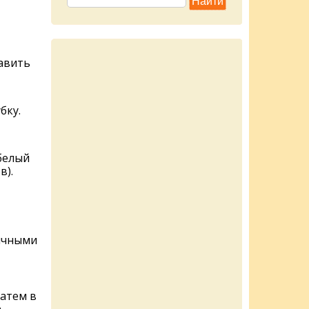
давить
бку.
белый
в).
ычными
затем в