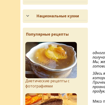
Национальные кухни
Популярные рецепты
одного
получа
Мы, же
готови
Здесь 
которо
Диетические рецепты с
Причем
фотографиями
проана
продук
Мясо п