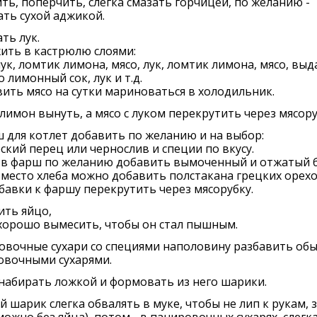
ть, поперчить, слегка смазать горчицей, по желанию -
ть сухой аджикой.
ть лук.
ить в кастрюлю слоями:
лук, ломтик лимона, мясо, лук, ломтик лимона, мясо, вы
о лимонный сок, лук и т.д.
ить мясо на сутки мариноваться в холодильник.
лимон вынуть, а мясо с луком перекрутить через мясору
 для котлет добавить по желанию и на выбор:
ский перец или чернослив и специи по вкусу.
 в фарш по желанию добавить вымоченный и отжатый 
вместо хлеба можно добавить полстакана грецких орехо
бавки к фаршу перекрутить через мясорубку.
ить яйцо,
хорошо вымесить, чтобы он стал пышным.
овочные сухари со специями наполовину разбавить об
овочными сухарями.
набирать ложкой и формовать из него шарики.
 шарик слегка обвалять в муке, чтобы не лип к рукам, 