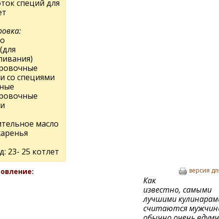
ток специй для
ет
овка:
цо
(для
ливания)
ровочные
ри со специями
ные
ровочные
ри
ительное масло
жаренья
: 23- 25 котлет
версия дл
овление:
Как
известно, самыми
лучшими кулинарам
считаются мужчины
обычно очень вдум