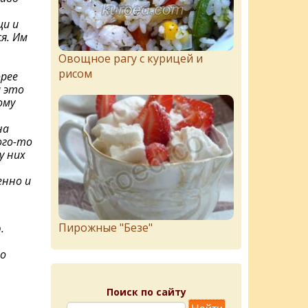
и и
я. Им
Овощное рагу с курицей и
рисом
орее
а это
ому
на
ого-то
у них
енно и
Пирожныe "Бeзe"
.
но
Поиск по сайту