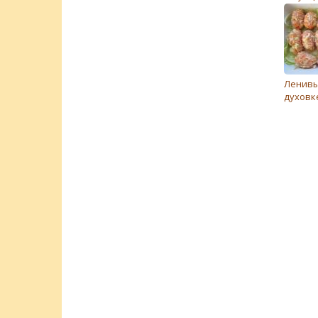
Ленивы
духовк