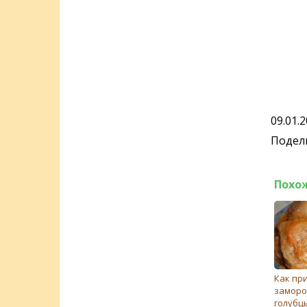
09.01.
Подели
Похо
Как пр
замор
голубц