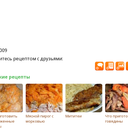
2009
тесь рецептом с друзьями:
жие рецепты
иготовить
Мясной пирог с
Мититеи
Что пригото
оженные
морковью
говядины
ы