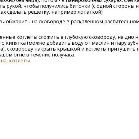
можно без яйца), потом - в панировочных сухарях, слегк
ь рукой, чтобы получились биточки (с одной стороны н
ах сделать решетку, например лопаткой).
ты обжарить на сковороде в раскаленном растительно
нные котлеты сложить в глубокую сковороду, на дно 
о кипятка (можно добавить воду от маслин и пару зуб
а), сковороду накрыть крышкой и котлеты притушить 
шом огне в течение получаса.
ина
,
котлеты