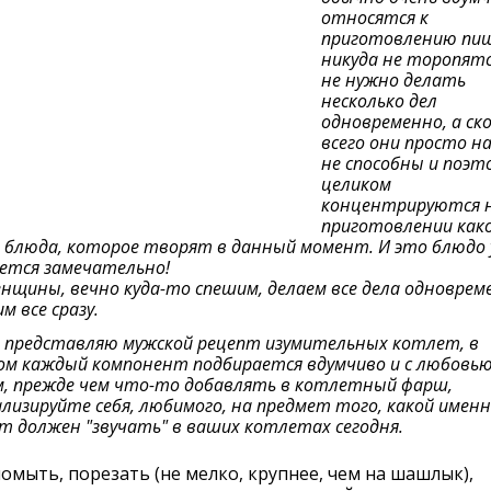
относятся к
приготовлению пищ
никуда не торопятс
не нужно делать
несколько дел
одновременно, а ск
всего они просто н
не способны и поэт
целиком
концентрируются 
приготовлении как
 блюда, которое творят в данный момент. И это блюдо 
ется замечательно!
нщины, вечно куда-то спешим, делаем все дела одноврем
м все сразу.
я представляю мужской рецепт изумительных котлет, в
м каждый компонент подбирается вдумчиво и с любовью
, прежде чем что-то добавлять в котлетный фарш,
лизируйте себя, любимого, на предмет того, какой имен
т должен "звучать" в ваших котлетах сегодня.
омыть, порезать (не мелко, крупнее, чем на шашлык),