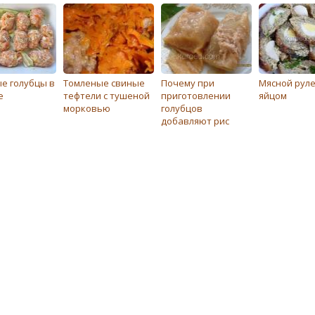
е голубцы в
Томленые свиные
Почему при
Мясной руле
е
тефтели с тушеной
приготовлении
яйцом
морковью
голубцов
добавляют рис