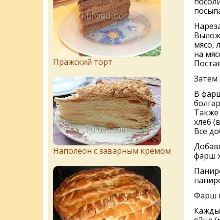
посоли
посыпа
Нареза
Вылож
мясо, 
на мяс
Пражский торт
Постав
Затем 
В фарш
болгар
Также
хлеб (
Все до
Добав
Наполеон с заварным кремом
фарш 
Панир
панир
Фарш 
Каждый