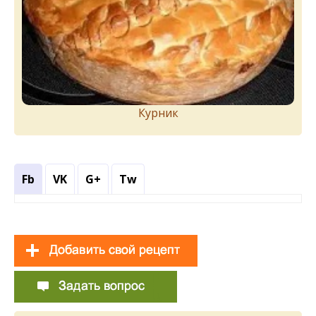
Курник
Fb
VK
G+
Tw